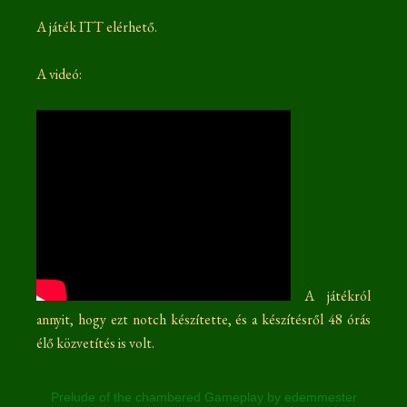
A játék
ITT
elérhető.
A videó:
A játékról
annyit, hogy ezt notch készítette, és a készítésről 48 órás
élő közvetítés is volt.
Prelude of the chambered Gameplay by edemmester