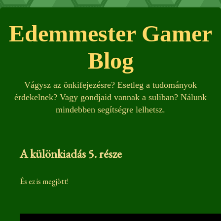
Edemmester Gamer
Blog
Vágysz az önkifejezésre? Esetleg a tudományok
érdekelnek? Vagy gondjaid vannak a suliban? Nálunk
mindebben segítségre lelhetsz.
A különkiadás 5. része
És ez is megjött!