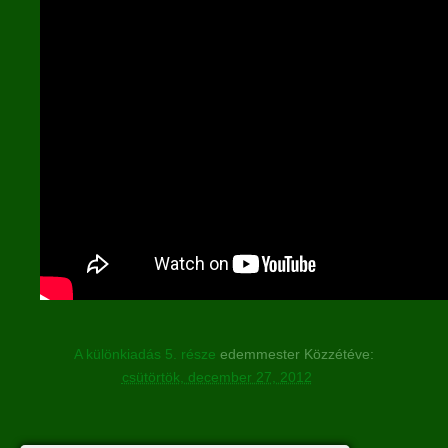
A különkiadás 5. része
edemmester
Közzétéve:
csütörtök, december 27, 2012