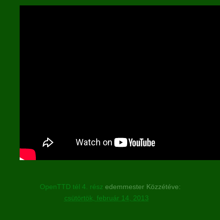
OpenTTD tél 4. rész
edemmester
Közzétéve:
csütörtök, február 14, 2013