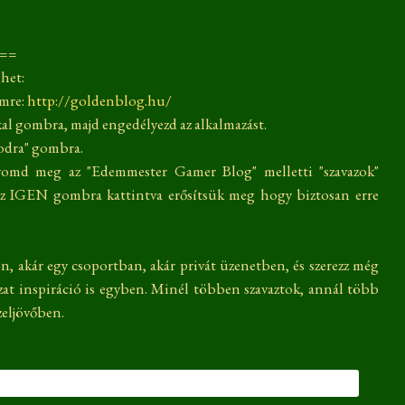
===
het:
ímre:
http://goldenblog.hu/
kal gombra, majd engedélyezd az alkalmazást.
godra" gombra.
nyomd meg az "Edemmester Gamer Blog" melletti "szavazok"
z IGEN gombra kattintva erősítsük meg hogy biztosan erre
on, akár egy csoportban, akár privát üzenetben, és szerezz még
zat inspiráció is egyben. Minél többen szavaztok, annál több
zeljövőben.