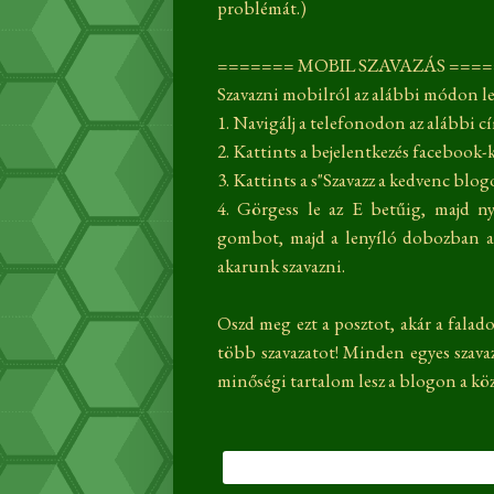
problémát.)
======= MOBIL SZAVAZÁS ===
Szavazni mobilról az alábbi módon le
1. Navigálj a telefonodon az alábbi c
2. Kattints a bejelentkezés facebook-
3. Kattints a s"Szavazz a kedvenc blo
4. Görgess le az E betűig, majd 
gombot, majd a lenyíló dobozban a
akarunk szavazni.
Oszd meg ezt a posztot, akár a falad
több szavazatot! Minden egyes szava
minőségi tartalom lesz a blogon a kö