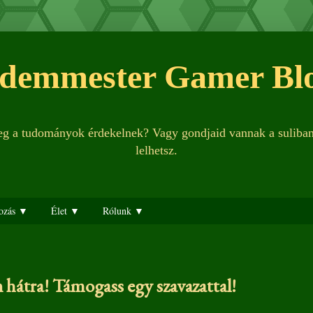
demmester Gamer Bl
leg a tudományok érdekelnek? Vagy gondjaid vannak a suliba
lelhetsz.
ozás ▼
Élet ▼
Rólunk ▼
 hátra! Támogass egy szavazattal!