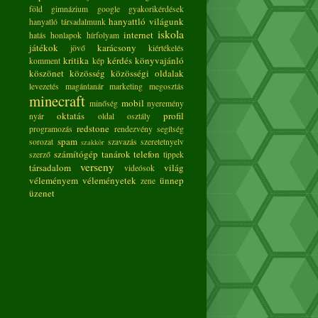
föld
gimnázium
google
gyakorikérdések
hanyattló világunk
hanyatló társadalmunk
iskola
internet
hatás
honlapok
hírfolyam
játékok
karácsony
jövő
kiértékelés
kritika
kérdés
könyvajánló
komment
kép
köszönet
közösség
közösségi oldalak
levezetés
magántanár
marketing
megosztás
minecraft
mobil
minőség
nyeremény
oktatás
profil
nyár
oldal
osztály
redstone
programozás
rendezvény
segítség
spam
sorozat
szavazás
szeretetnyelv
szakkör
számítógép
tanárok
telefon
szerző
tippek
verseny
társadalom
világ
videósok
véleményem
véleményetek
ünnep
zene
üzenet