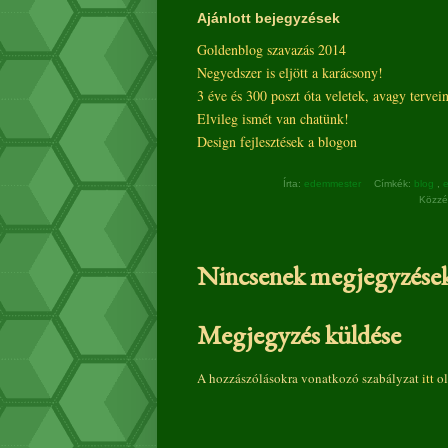
Ajánlott bejegyzések
Goldenblog szavazás 2014
Negyedszer is eljött a karácsony!
3 éve és 300 poszt óta veletek, avagy tervei
Elvileg ismét van chatünk!
Design fejlesztések a blogon
Írta:
edemmester
Címkék:
blog
,
Közzé
Nincsenek megjegyzések
Megjegyzés küldése
A hozzászólásokra vonatkozó szabályzat
itt
ol