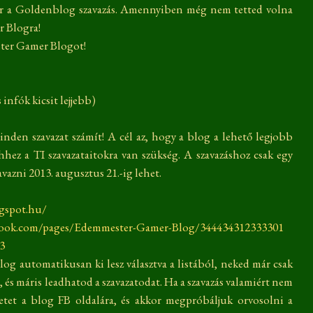
ér a Goldenblog szavazás. Amennyiben még nem tetted volna
 Blogra!
ster Gamer Blogot!
 infók kicsit lejjebb)
den szavazat számít! A cél az, hogy a blog a lehető legjobb
ehhez a TI szavazataitokra van szükség. A szavazáshoz csak egy
vazni 2013. augusztus 21.-ig lehet.
ogspot.hu/
book.com/pages/Edemmester-Gamer-Blog/344434312333301
13
 blog automatikusan ki lesz választva a listából, neked már csak
, és máris leadhatod a szavazatodat. Ha a szavazás valamiért nem
netet a blog FB oldalára, és akkor megpróbáljuk orvosolni a