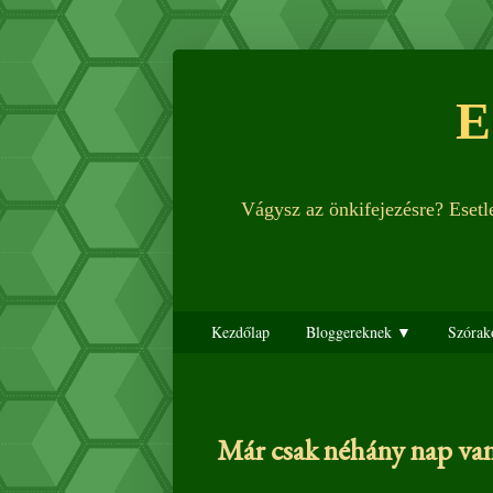
E
Vágysz az önkifejezésre? Eset
Kezdőlap
Bloggereknek ▼
Szórak
Már csak néhány nap van