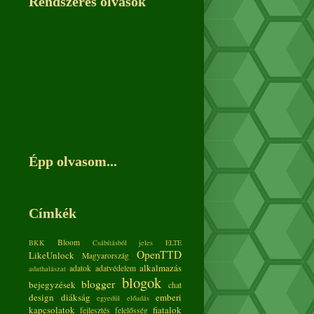
Rendszeres olvasók
Épp olvasom...
Címkék
Bloom
BKK
Csábításból jeles
ELTE
OpenTTD
LikeUnlock
Magyarország
alkalmazás
adatok
adatvédelem
adathalászat
blogok
blogger
bejegyzések
chat
design
diákság
emberi
egyedül
előadás
kapcsolatok
fiatalok
fejlesztés
felelősség