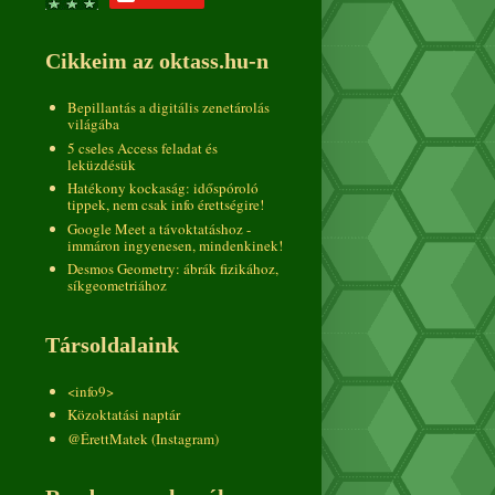
Cikkeim az oktass.hu-n
Bepillantás a digitális zenetárolás
világába
5 cseles Access feladat és
leküzdésük
Hatékony kockaság: időspóroló
tippek, nem csak info érettségire!
Google Meet a távoktatáshoz -
immáron ingyenesen, mindenkinek!
Desmos Geometry: ábrák fizikához,
síkgeometriához
Társoldalaink
<info9>
Közoktatási naptár
@ÉrettMatek (Instagram)