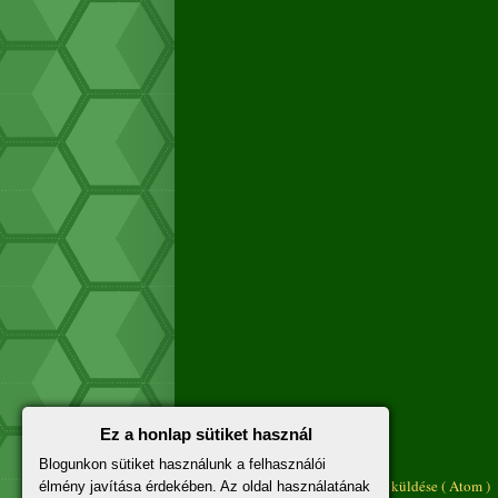
Ez a honlap sütiket használ
Újabb bejegyzés
Blogunkon sütiket használunk a felhasználói
Feliratkozás:
Megjegyzések küldése ( Atom )
élmény javítása érdekében. Az oldal használatának