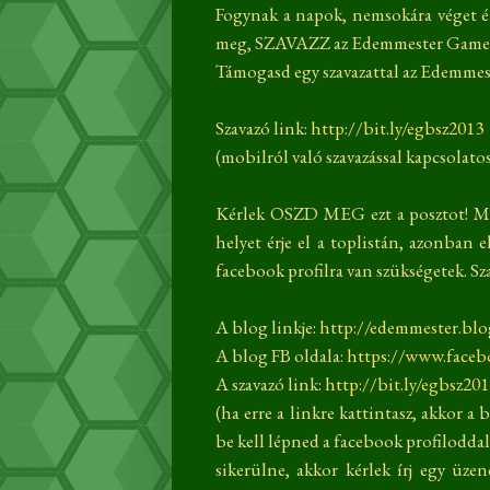
Fogynak a napok, nemsokára véget 
meg, SZAVAZZ az Edemmester Gamer
Támogasd egy szavazattal az Edemme
Szavazó link:
http://bit.ly/egbsz2013
(mobilról való szavazással kapcsolatos
Kérlek OSZD MEG ezt a posztot! Min
helyet érje el a toplistán, azonban 
facebook profilra van szükségetek. Sza
A blog linkje:
http://edemmester.bl
A blog FB oldala:
https://www.face
A szavazó link:
http://bit.ly/egbsz20
(ha erre a linkre kattintasz, akkor a
be kell lépned a facebook profiloddal
sikerülne, akkor kérlek írj egy üze