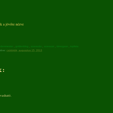
nk a jövőre nézve
edemmester
,
goldenblog
,
szavazás
,
szavazat
,
támogass
,
toplista
téve:
csütörtök, augusztus 15, 2013
 :
vasható.