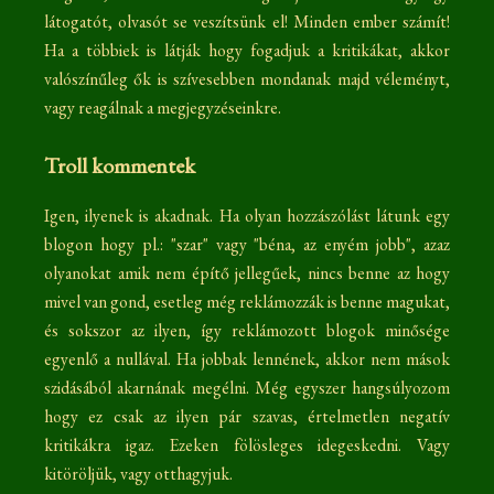
látogatót, olvasót se veszítsünk el! Minden ember számít!
Ha a többiek is látják hogy fogadjuk a kritikákat, akkor
valószínűleg ők is szívesebben mondanak majd véleményt,
vagy reagálnak a megjegyzéseinkre.
Troll kommentek
Igen, ilyenek is akadnak. Ha olyan hozzászólást látunk egy
blogon hogy pl.: "szar" vagy "béna, az enyém jobb", azaz
olyanokat amik nem építő jellegűek, nincs benne az hogy
mivel van gond, esetleg még reklámozzák is benne magukat,
és sokszor az ilyen, így reklámozott blogok minősége
egyenlő a nullával. Ha jobbak lennének, akkor nem mások
szidásából akarnának megélni. Még egyszer hangsúlyozom
hogy ez csak az ilyen pár szavas, értelmetlen negatív
kritikákra igaz. Ezeken fölösleges idegeskedni. Vagy
kitöröljük, vagy otthagyjuk.