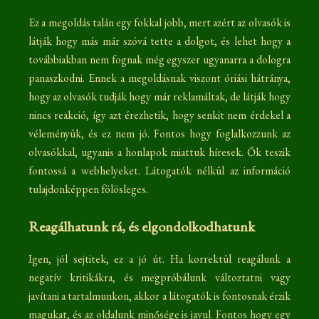
Ez a megoldás talán egy fokkal jobb, mert azért az olvasók is
látják hogy más már szóvá tette a dolgot, és lehet hogy a
továbbiakban nem fognak még egyszer ugyanarra a dologra
panaszkodni. Ennek a megoldásnak viszont óriási hátránya,
hogy az olvasók tudják hogy már reklamáltak, de látják hogy
nincs reakció, így azt érezhetik, hogy senkit nem érdekel a
véleményük, és ez nem jó. Fontos hogy foglalkozzunk az
olvasókkal, ugyanis a honlapok miattuk híresek. Ők teszik
fontossá a webhelyeket. Látogatók nélkül az információ
tulajdonképpen fölösleges.
Reagálhatunk rá, és elgondolkodhatunk
Igen, jól sejtitek, ez a jó út. Ha korrektül reagálunk a
negatív kritikákra, és megpróbálunk változtatni vagy
javítani a tartalmunkon, akkor a látogatók is fontosnak érzik
magukat, és az oldalunk minősége is javul. Fontos hogy egy