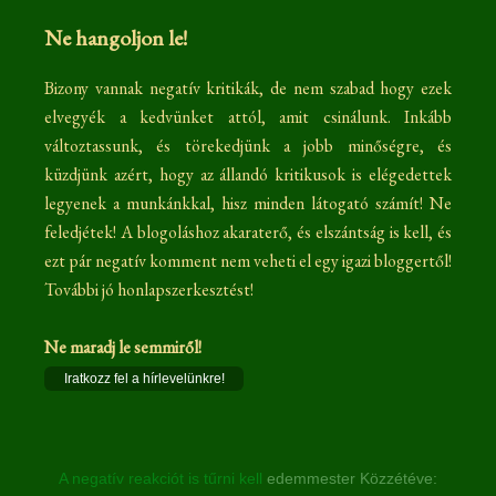
Ne hangoljon le!
Bizony vannak negatív kritikák, de nem szabad hogy ezek
elvegyék a kedvünket attól, amit csinálunk. Inkább
változtassunk, és törekedjünk a jobb minőségre, és
küzdjünk azért, hogy az állandó kritikusok is elégedettek
legyenek a munkánkkal, hisz minden látogató számít! Ne
feledjétek! A blogoláshoz akaraterő, és elszántság is kell, és
ezt pár negatív komment nem veheti el egy igazi bloggertől!
További jó honlapszerkesztést!
Ne maradj le semmiről!
Iratkozz fel a hírlevelünkre!
A negatív reakciót is tűrni kell
edemmester
Közzétéve: