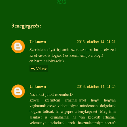
2013
3 megjegyzés :
Unknown
2013. október 14. 21:21
Szerintem olyat irj amit szeretsz mrrt ha te elvezed
az olvasok is fogjak.! es.szerintem.jo a blog:)
en barmit elolvasok;)
Válasz
Unknown
2013. október 14. 21:25
Na, most jutott eszembe:D
szoval szerintem irhatnal.arrol hogy hogyan
vaghatunk ossze videot, olyan mindennapi dolgokrol
hogyan toltsuk fel a gepre a fenykepeket! Meg film
ajanlast is csinalhatnal ha van kedved! Irhatnal
velemenyt jatekokrol azok hasznalatarol(minecraft