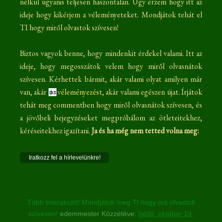
nélkül ugyanis teljesen haszontalan. Úgy érzem hogy itt az
ideje hogy kikérjem a véleményeteket. Mondjátok tehát el
TI hogy miről olvastok szívesen!
Biztos vagyok benne, hogy mindenkit érdekel valami. Itt az
ideje, hogy megosszátok velem hogy miről olvasnátok
szívesen. Kérhettek bármit, akár valami olyat amilyen már
van, akár
véleményezést
, akár valami egészen újat. Írjátok
tehát meg commentben hogy miről olvasnátok szívesen, és
a jövőbeli bejegyzéseket megpróbálom az ötleteitekhez,
kéréseitekhez igazítani.
Ja és ha még nem tetted volna meg:
Iratkozz fel a hírlevelünkre!
Több interakciót! Mondjátok meg TI hogy mit olvastok
szívesen!
edemmester
Közzétéve:
hétfő, október 14,