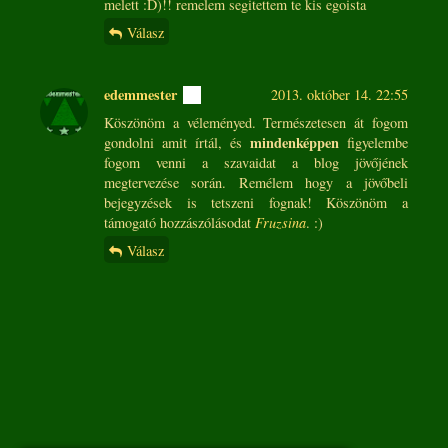
melett :D)!! remelem segitettem te kis egoista
Válasz
edemmester
2013. október 14. 22:55
Köszönöm a véleményed. Természetesen át fogom
mindenképpen
gondolni amit írtál, és
figyelembe
fogom venni a szavaidat a blog jövőjének
megtervezése során. Remélem hogy a jövőbeli
bejegyzések is tetszeni fognak! Köszönöm a
támogató hozzászólásodat
Fruzsina
. :)
Válasz