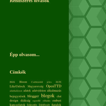
Rendszeres olvasók
Épp olvasom...
Címkék
Bloom
BKK
Csábításból jeles
ELTE
OpenTTD
LikeUnlock
Magyarország
alkalmazás
adatok
adatvédelem
adathalászat
blogok
blogger
bejegyzések
chat
design
diákság
emberi
egyedül
előadás
kapcsolatok
fiatalok
fejlesztés
felelősség