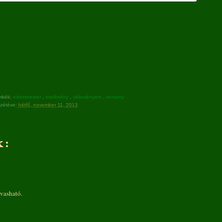
mkék:
edemmester
,
eredmény
,
véleményem
,
verseny
zétéve:
hétfő, november 11, 2013
 :
vasható.