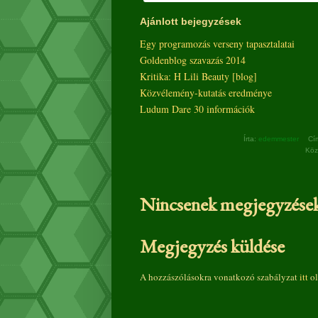
Ajánlott bejegyzések
Egy programozás verseny tapasztalatai
Goldenblog szavazás 2014
Kritika: H Lili Beauty [blog]
Közvélemény-kutatás eredménye
Ludum Dare 30 információk
Írta:
edemmester
Cí
Köz
Nincsenek megjegyzések
Megjegyzés küldése
A hozzászólásokra vonatkozó szabályzat
itt
ol