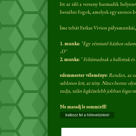
Itt az idő a verseny harmadik helyez
beszélni fogok, amelyek egy azonos 
Íme tehát Farkas Vivien pályamunkái,
1. munka:
"Egy rémisztő házhoz odamen
:D"
2. munka:
" Feltámadnak a hallottak és
edemmester véleménye:
Renden, az ed
sablonos lett, az tény. Nincs benne olya
tudja, talán legközelebb jobban fogsz ma
Ne maradj le semmiről!
Iratkozz fel a hírlevelünkre!