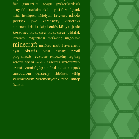
föld
gimnázium
google
gyakorikérdések
hanyattló világunk
hanyatló társadalmunk
iskola
internet
hatás
honlapok
hírfolyam
játékok
karácsony
jövő
kiértékelés
kritika
kérdés
könyvajánló
komment
kép
köszönet
közösség
közösségi oldalak
levezetés
magántanár
marketing
megosztás
minecraft
mobil
minőség
nyeremény
oktatás
profil
nyár
oldal
osztály
redstone
programozás
rendezvény
segítség
spam
sorozat
szavazás
szeretetnyelv
szakkör
számítógép
tanárok
telefon
szerző
tippek
verseny
társadalom
világ
videósok
véleményem
véleményetek
ünnep
zene
üzenet