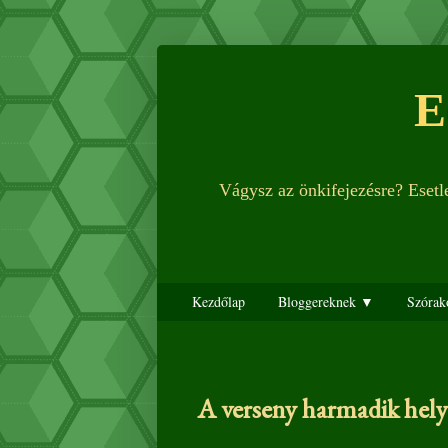
E
Vágysz az önkifejezésre? Eset
Kezdőlap
Bloggereknek ▼
Szórak
A verseny harmadik hely