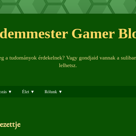
demmester Gamer Bl
leg a tudományok érdekelnek? Vagy gondjaid vannak a suliba
lelhetsz.
ozás ▼
Élet ▼
Rólunk ▼
ezettje