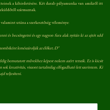
etteinek a kihirdetésére. Két darab pályamunka van amikről itt
beküldőtől származnak.
 valamint utána a szerkesztőség véleménye:
ni és becsöngetni és egy nagyon fura alak nyitán ki az ajtót xdd
 zombiként lemészárolják az élőket.:D"
dig bemutatott művekhez képest nekem azért tetszik. Ez is kicsit
n sok kreativitás, viszont tartalmilag elfogadható lett szerintem. Ki
jd teljesíteni.