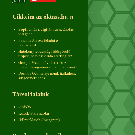
Cikkeim az oktass.hu-n
Bepillantás a digitális zenetárolás
világába
5 cseles Access feladat és
leküzdésük
Hatékony kockaság: időspóroló
tippek, nem csak info érettségire!
Google Meet a távoktatáshoz -
immáron ingyenesen, mindenkinek!
Desmos Geometry: ábrák fizikához,
síkgeometriához
Társoldalaink
<info9>
Közoktatási naptár
@ÉrettMatek (Instagram)