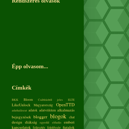
Rendszeres olvasók
Épp olvasom...
Címkék
Bloom
BKK
Csábításból jeles
ELTE
OpenTTD
LikeUnlock
Magyarország
alkalmazás
adatok
adatvédelem
adathalászat
blogok
blogger
bejegyzések
chat
design
diákság
emberi
egyedül
előadás
kapcsolatok
fiatalok
fejlesztés
felelősség