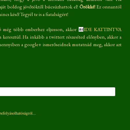
 saját boldog jövőtöktől búcsúzhattok el!
Örökké!
Ez onnantól
ncs késő! Tegyél te is a fiatalságért!
ió még több emberhez eljusson, akkor
IDE KATTINTVA
keresztül. Ha inkább a twittert részesíted előnyben, akkor a
mennyiben a google+ ismerőseidnek mutatnád meg, akkor azt
befolyásolhatóságról...