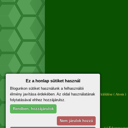
Ez a honlap sütiket használ
Újabb bejegyzés
Blogunkon sütiket használunk a felhasználói
Feliratkozás:
Megjegyzések küldése ( Atom )
élmény javítása érdekében. Az oldal használatának
folytatásával ehhez hozzájárulsz.
Rendben, hozzájárulok
Nem járulok hozzá
(c) Edemmester