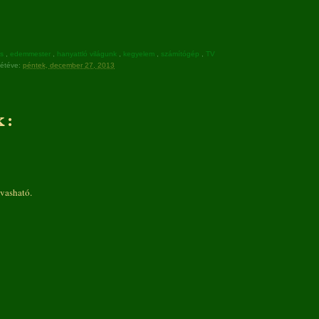
es
,
edemmester
,
hanyattló világunk
,
kegyelem
,
számítógép
,
TV
étéve:
péntek, december 27, 2013
 :
vasható.