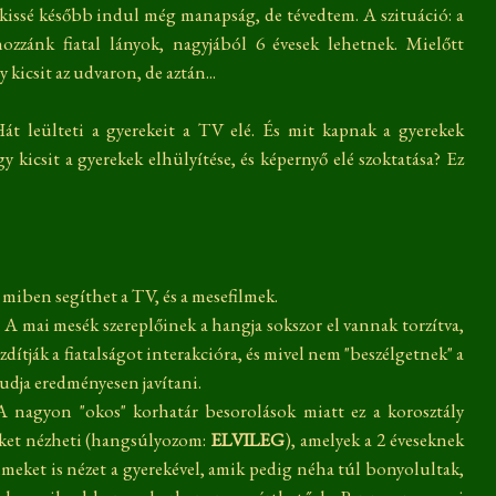
 kissé később indul még manapság, de tévedtem. A szituáció: a
zzánk fiatal lányok, nagyjából 6 évesek lehetnek. Mielőtt
y kicsit az udvaron, de aztán...
Hát leülteti a gyerekeit a TV elé. És mit kapnak a gyerekek
kicsit a gyerekek elhülyítése, és képernyő elé szoktatása? Ez
miben segíthet a TV, és a mesefilmek.
 A mai mesék szereplőinek a hangja sokszor el vannak torzítva,
dítják a fiatalságot interakcióra, és mivel nem "beszélgetnek" a
tudja eredményesen javítani.
A nagyon "okos" korhatár besorolások miatt ez a korosztály
eket nézheti (hangsúlyozom:
ELVILEG
), amelyek a 2 éveseknek
ilmeket is nézet a gyerekével, amik pedig néha túl bonyolultak,