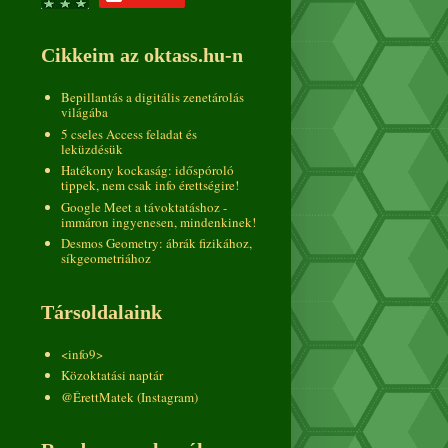
Cikkeim az oktass.hu-n
Bepillantás a digitális zenetárolás
világába
5 cseles Access feladat és
leküzdésük
Hatékony kockaság: időspóroló
tippek, nem csak info érettségire!
Google Meet a távoktatáshoz -
immáron ingyenesen, mindenkinek!
Desmos Geometry: ábrák fizikához,
síkgeometriához
Társoldalaink
<info9>
Közoktatási naptár
@ÉrettMatek (Instagram)