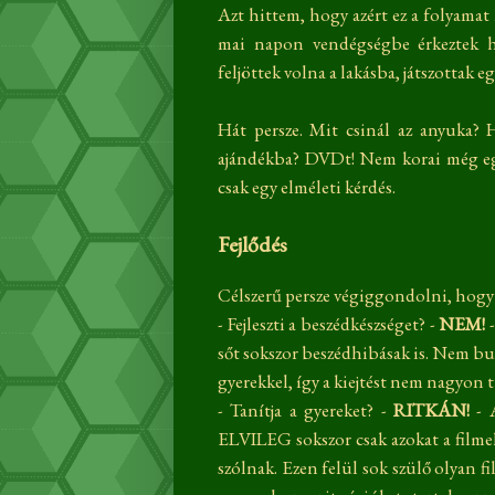
Azt hittem, hogy azért ez a folyamat
mai napon vendégségbe érkeztek ho
feljöttek volna a lakásba, játszottak eg
Hát persze. Mit csinál az anyuka? 
ajándékba? DVDt! Nem korai még egy 
csak egy elméleti kérdés.
Fejlődés
Célszerű persze végiggondolni, hogy 
- Fejleszti a beszédkészséget? -
NEM!
-
sőt sokszor beszédhibásak is. Nem buz
gyerekkel, így a kiejtést nem nagyon 
- Tanítja a gyereket? -
RITKÁN!
- 
ELVILEG sokszor csak azokat a film
szólnak. Ezen felül sok szülő olyan f