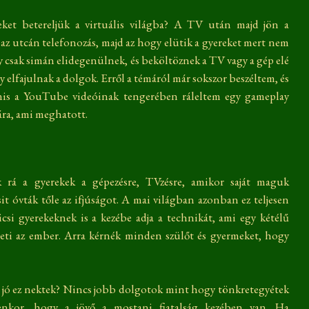
ket betereljük a virtuális világba? A TV után majd jön a
 az utcán telefonozás, majd az hogy elütik a gyereket mert nem
agy csak simán elidegenülnek, és beköltöznek a TV vagy a gép elé
ony elfajulnak a dolgok. Erről a témáról már sokszor beszéltem, és
nis a YouTube videóinak tengerében ráleltem egy gameplay
ra, ami meghatott.
rá a gyerekek a gépezésre, TVzésre, amikor saját maguk
csit óvták tőle az ifjúságot. A mai világban azonban ez teljesen
csi gyerekeknek is a kezébe adja a technikát, ami egy kétélű
eti az ember. Arra kérnék minden szülőt és gyermeket, hogy
t jó ez nektek? Nincs jobb dolgotok mint hogy tönkretegyétek
lyenkor, hogy a jövő a mostani fiatalság kezében van. Ha