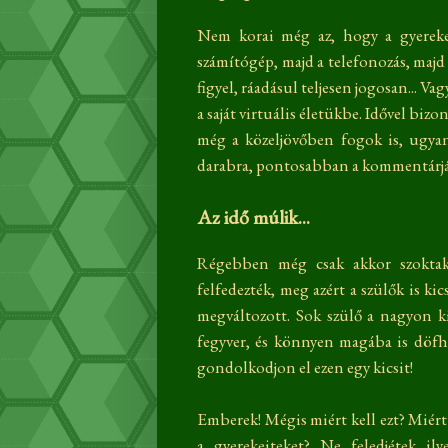
Nem korai még az, hogy a gyereke
számítógép, majd a telefonozás, majd
figyel, ráadásul teljesen jogosan... V
a saját virtuális életükbe. Idővel biz
még a közeljövőben fogok is, ugya
darabra, pontosabban a kommentárjá
Az idő múlik...
Régebben még csak akkor szoktak 
felfedezték, meg azért a szülők is ki
megváltozott. Sok szülő a nagyon ki
fegyver, és könnyen magába is döfh
gondolkodjon el ezen egy kicsit!
Emberek! Mégis miért kell ezt? Miér
a gyerekeiteket? Ne feledjétek i