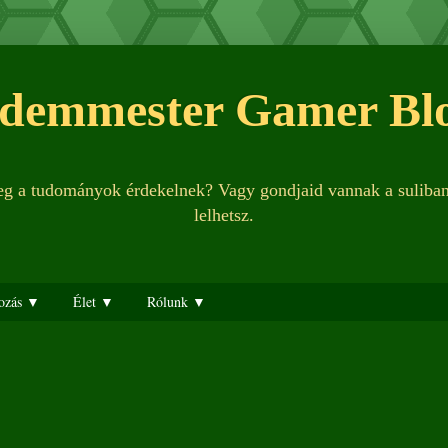
demmester Gamer Bl
leg a tudományok érdekelnek? Vagy gondjaid vannak a suliba
lelhetsz.
ozás ▼
Élet ▼
Rólunk ▼