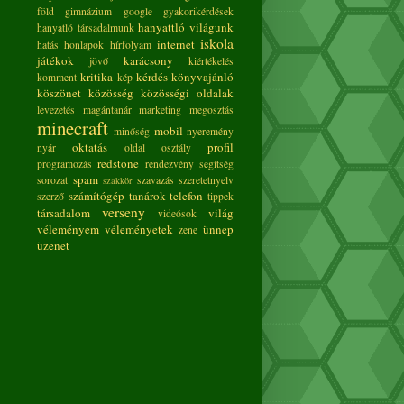
föld
gimnázium
google
gyakorikérdések
hanyattló világunk
hanyatló társadalmunk
iskola
internet
hatás
honlapok
hírfolyam
játékok
karácsony
jövő
kiértékelés
kritika
kérdés
könyvajánló
komment
kép
köszönet
közösség
közösségi oldalak
levezetés
magántanár
marketing
megosztás
minecraft
mobil
minőség
nyeremény
oktatás
profil
nyár
oldal
osztály
redstone
programozás
rendezvény
segítség
spam
sorozat
szavazás
szeretetnyelv
szakkör
számítógép
tanárok
telefon
szerző
tippek
verseny
társadalom
világ
videósok
véleményem
véleményetek
ünnep
zene
üzenet