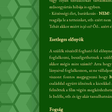
vagy olyan szituációkat tartalma
műsorgyártás hibája is egyben.
- Közösségi élet, barátkozás -
NEM!
-
reagálja le a tetteinket, stb. ezért ne
Tehát akkor miért is jó ez? Őő... azé
Esetleges előnyök
A szülők részéről fogható fel előnynek
foglalkozni, beszélgethetnek a szül
akkor mégis mire számít? Arra hogy 
lányaival foglalkozzon, az ne vállalj
viszont fontos megjegyezni hogy
M
családdal együtt ülnének a kicsikkel
felnőttek a film végén megkérdezhet
le belőle, stb. és így akár tanulhatnán
Fogság