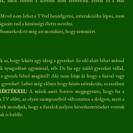
znak, amik ebben a korban nem érthetőek. Persze ez a mai
 Mivel nem lehet a TVvel beszélgetni, interakcióba lépni, nem
m igazán tud a közösségi életre nevelni.
rt elhamarkodott még azt mondani, hogy semmiért.
 az, hogy leköti egy ideig a gyereket. Ez idő alatt lehet mással
ők nyugodtan egymással, stb. De ha egy szülő gyereket vállal,
a gyerek felnő magától? Aki nem bírja ki hogy a fiaival vagy
on gyereket! Lehet még előnye hogy közös szórakozás, ez esetben
ÉRTÉKKEL
! A másik amit fontos megjegyezni, hogy ha a
 a TV előtt, az olyan szempontból változtatna a dolgon, mert a
nék mondjuk, hogy a fiatalok milyen következtetéseket vontak
ak is belőle.