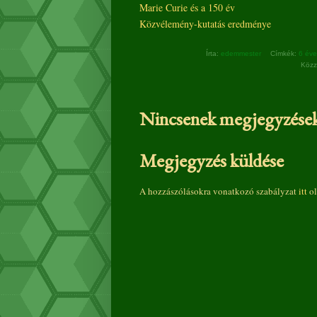
Marie Curie és a 150 év
Közvélemény-kutatás eredménye
Írta:
edemmester
Címkék:
6 év
Közz
Nincsenek megjegyzések
Megjegyzés küldése
A hozzászólásokra vonatkozó szabályzat
itt
ol