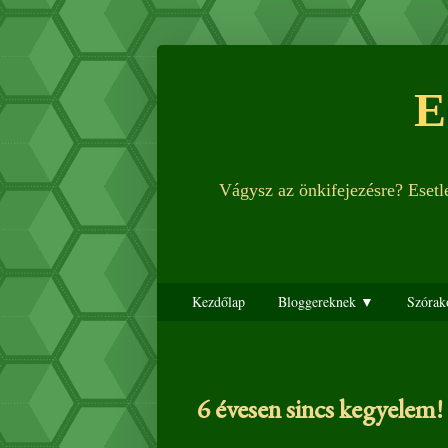
E
Vágysz az önkifejezésre? Eset
Kezdőlap
Bloggereknek ▼
Szórak
6 évesen sincs kegyelem!