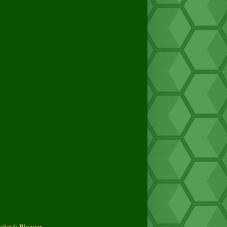
eltető:
Blogger
.