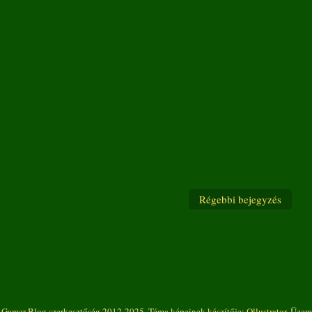
Régebbi bejegyzés
 Gamer Blog szerkesztőség 2012-2025. Téma képeinek készítője:
Ollustrator
. Üzem