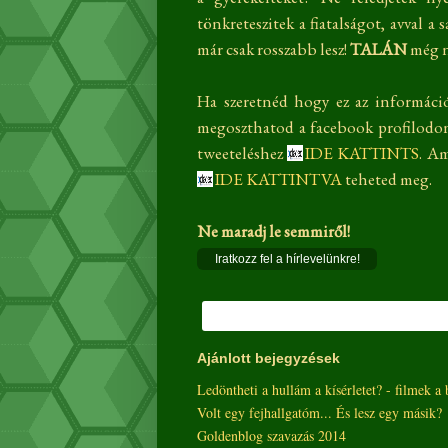
tönkreteszitek a fiatalságot, avval a
már csak rosszabb lesz!
TALÁN
még ni
Ha szeretnéd hogy ez az informác
megoszthatod a facebook profilodon 
tweeteléshez
IDE KATTINTS
. A
IDE KATTINTVA
teheted meg.
Ne maradj le semmiről!
Iratkozz fel a hírlevelünkre!
Ajánlott bejegyzések
Ledöntheti a hullám a kísérletet? - filmek a 
Volt egy fejhallgatóm... És lesz egy másik?
Goldenblog szavazás 2014