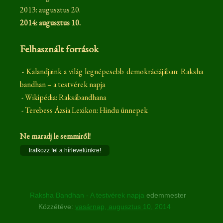
2013: augusztus 20.
2014: augusztus 10.
Felhasznált források
-
Kalandjaink a világ legnépesebb demokráciájában: Raksha
bandhan – a testvérek napja
-
Wikipédia: Raksábandhana
-
Terebess Ázsia Lexikon: Hindu ünnepek
Ne maradj le semmiről!
Iratkozz fel a hírlevelünkre!
Raksha Bandhan - A testvérek napja
edemmester
Közzétéve:
vasárnap, augusztus 10, 2014