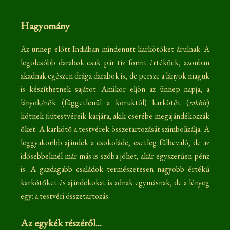
Hagyomány
Az ünnep előtt Indiában mindenütt karkötőket árulnak. A
legolcsóbb darabok csak pár tíz forint értékűek, azonban
akadnak egészen drága darabok is, de persze a lányok maguk
is készíthetnek sajátot. Amikor eljön az ünnep napja, a
lányok/nők (függetlenül a koruktól) karkötőt (
rakhit
)
kötnek fiútestvéreik karjára, akik cserébe megajándékozzák
őket. A karkötő a testvérek összetartozását szimbolizálja. A
leggyakoribb ajándék a csokoládé, esetleg fülbevaló, de az
idősebbeknél már más is szóba jöhet, akár egyszerűen pénz
is. A gazdagabb családok természetesen nagyobb értékű
karkötőket és ajándékokat is adnak egymásnak, de a lényeg
egy: a testvéri összetartozás.
Az egykék részéről...