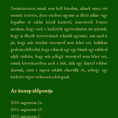
Természetesen annak sem kell búsulnia, akinek nincs vér
szerinti testvére, ilyen esetben ugyanis az illető adhat vagy
fogadhat el rakhit közeli baráttól, ismerőstől. Fontos
azonban, hogy ezek a karkötők egyértelműen azt jelentik,
hogy az illetők testvéreknek tekintik egymást, ami azzal is
jár, hogy más érzelmi viszonyról nem lehet szó. Indiában
gyakran előfordul, hogy a lányok egy-egy fiúnak egy rakhival
adják tudtára, hogy más jellegű viszonyról nem lehet szó,
ennek következtében azok a fiúk, akik egy lánytól többet
akarnak, ezen a napon inkább elkerülik őt, nehogy egy
karkötő véget vethessen a dolognak.
Az ünnep időpontja
2010: augusztus 24.
2011: augusztus 13.
2012: augusztus 2.