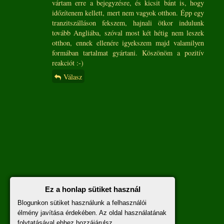
vártam erre a bejegyzésre, és kicsit bánt is, hogy
időzítenem kellett, mert nem vagyok otthon. Épp egy
tranzitszálláson fekszem, hajnali ötkor indulunk
tovább Angliába, szóval most két hétig nem leszek
otthon, ennek ellenére igyekszem majd valamilyen
formában tartalmat gyártani. Köszönöm a pozitív
reakciót :-)
Válasz
Ez a honlap sütiket használ
Blogunkon sütiket használunk a felhasználói
élmény javítása érdekében. Az oldal használatának
folytatásával ehhez hozzájárulsz.