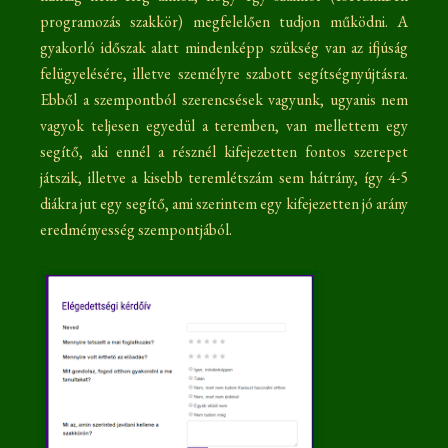
programozás szakkör) megfelelően tudjon működni. A
gyakorló időszak alatt mindenképp szükség van az ifjúság
felügyelésére, illetve személyre szabott segítségnyújtásra.
Ebből a szempontból szerencsések vagyunk, ugyanis nem
vagyok teljesen egyedül a teremben, van mellettem egy
segítő, aki ennél a résznél kifejezetten fontos szerepet
játszik, illetve a kisebb teremlétszám sem hátrány, így 4-5
diákra jut egy segítő, ami szerintem egy kifejezetten jó arány
eredményesség szempontjából.