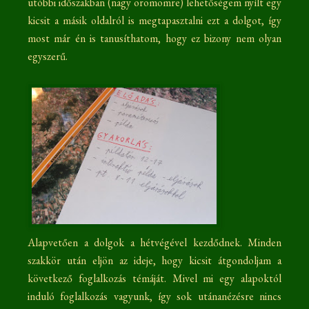
utóbbi időszakban (nagy örömömre) lehetőségem nyílt egy
kicsit a másik oldalról is megtapasztalni ezt a dolgot, így
most már én is tanusíthatom, hogy ez bizony nem olyan
egyszerű.
Alapvetően a dolgok a hétvégével kezdődnek. Minden
szakkör után eljön az ideje, hogy kicsit átgondoljam a
következő foglalkozás témáját. Mivel mi egy alapoktól
induló foglalkozás vagyunk, így sok utánanézésre nincs