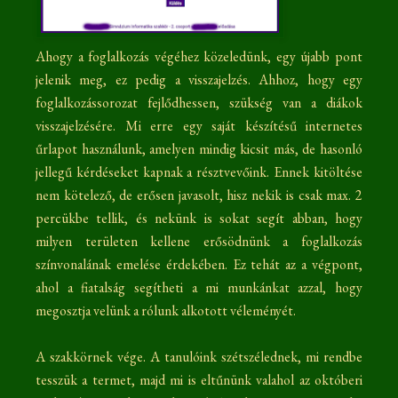
Ahogy a foglalkozás végéhez közeledünk, egy újabb pont
jelenik meg, ez pedig a visszajelzés. Ahhoz, hogy egy
foglalkozássorozat fejlődhessen, szükség van a diákok
visszajelzésére. Mi erre egy saját készítésű internetes
űrlapot használunk, amelyen mindig kicsit más, de hasonló
jellegű kérdéseket kapnak a résztvevőink. Ennek kitöltése
nem kötelező, de erősen javasolt, hisz nekik is csak max. 2
percükbe tellik, és nekünk is sokat segít abban, hogy
milyen területen kellene erősödnünk a foglalkozás
színvonalának emelése érdekében. Ez tehát az a végpont,
ahol a fiatalság segítheti a mi munkánkat azzal, hogy
megosztja velünk a rólunk alkotott véleményét.
A szakkörnek vége. A tanulóink szétszélednek, mi rendbe
tesszük a termet, majd mi is eltűnünk valahol az októberi