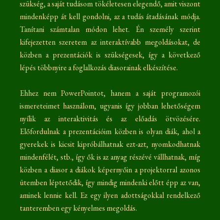
szükség, a saját tudásom tökéletesen elegendő, amit viszont
mindenképp át kell gondolni, az a tudás átadásának módja.
Tanítani számtalan módon lehet. Én személy szerint
kifejezetten szeretem az interaktívabb megoldásokat, de
közben a prezentációk is szükségesek, így a következő
lépés többnyire a foglalkozás diasorainak elkészítése.
Ehhez nem PowerPointot, hanem a saját programozói
ismereteimet használom, ugyanis így jobban lehetőségem
nyílik az interaktivitás és az előadás ötvözésére.
Előfordulnak a prezentációim közben is olyan diák, ahol a
gyerekek is kicsit kipróbálhatnak ezt-azt, nyomkodhatnak
mindenfélét, stb., így ők is az anyag részévé vállhatnak, míg
közben a diasor a diákok képernyőin a projektorral azonos
ütemben léptetődik, így mindig mindenki előtt épp az van,
aminek lennie kell. Ez egy ilyen adottságokkal rendelkező
tanteremben egy kényelmes megoldás.