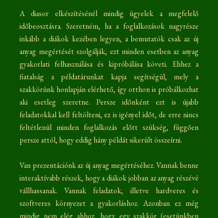
A diasor elkészítésénél mindig ügyelek a megfelelő
időbeosztásra. Szeretném, ha a foglalkozások nagyrésze
inkább a diákok kezében legyen, a bemutatók csak az új
anyag megértését szolgálják, ezt minden esetben az anyag
gyakorlati felhasználása és kipróbálása követi. Ehhez a
fiatalság a példatárunkat kapja segítségül, mely a
szakkörünk honlapján elérhető, így otthon is próbálkozhat
aki esetleg szeretne. Persze időnként ezt is újabb
feladatokkal kell feltölteni, ez is igényel időt, de erre nincs
feltétlenül minden foglalkozás előtt szükség, függően
persze attól, hogy eddig hány példát sikerült összeírni.
Van prezentációnk az új anyag megértéséhez. Vannak benne
interaktívabb részek, hogy a diákok jobban az anyag részévé
vállhassanak. Vannak feladatok, illetve hardveres és
szoftveres környezet a gyakorláshoz. Azonban ez még
mindig nem elég ahhoz, hogy egy szakkör (esetünkben