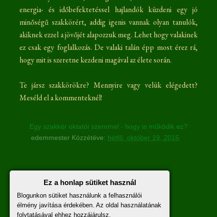
energia- és időbefektetéssel hajlandók küzdeni egy jó
minőségű szakkörért, addig igenis vannak olyan tanulók,
akiknek ezzel a jövőjét alapozzuk meg. Lehet hogy valakinek
ez csak egy foglalkozás. De valaki talán épp most érez rá,
hogy mit is szeretne kezdeni magával az élete során.
Te jársz szakkörökre? Mennyire vagy velük elégedett?
Meséld el a kommenteknél!
Egy szakkör oktatói szemmel - hogy is működik ez?
edemmester
Közzétéve:
hétfő, október 19, 2015
Nincsenek megjegyzések :
Ez a honlap sütiket használ
Blogunkon sütiket használunk a felhasználói
Megjegyzés küldése
élmény javítása érdekében. Az oldal használatának
folytatásával ehhez hozzájárulsz.