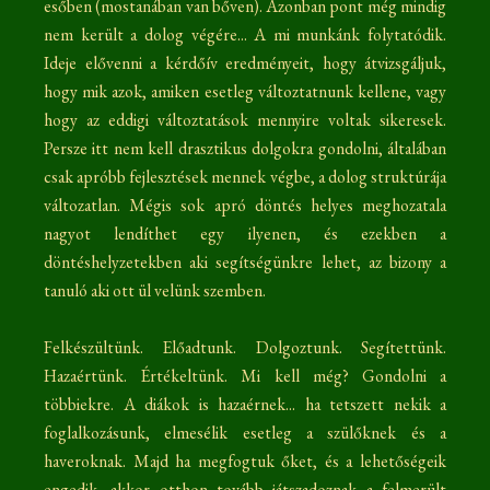
esőben (mostanában van bőven). Azonban pont még mindig
nem került a dolog végére... A mi munkánk folytatódik.
Ideje elővenni a kérdőív eredményeit, hogy átvizsgáljuk,
hogy mik azok, amiken esetleg változtatnunk kellene, vagy
hogy az eddigi változtatások mennyire voltak sikeresek.
Persze itt nem kell drasztikus dolgokra gondolni, általában
csak apróbb fejlesztések mennek végbe, a dolog struktúrája
változatlan. Mégis sok apró döntés helyes meghozatala
nagyot lendíthet egy ilyenen, és ezekben a
döntéshelyzetekben aki segítségünkre lehet, az bizony a
tanuló aki ott ül velünk szemben.
Felkészültünk. Előadtunk. Dolgoztunk. Segítettünk.
Hazaértünk. Értékeltünk. Mi kell még? Gondolni a
többiekre. A diákok is hazaérnek... ha tetszett nekik a
foglalkozásunk, elmesélik esetleg a szülőknek és a
haveroknak. Majd ha megfogtuk őket, és a lehetőségeik
engedik, akkor otthon tovább játszadoznak a felmerült