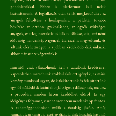
gondolataikkal. Ehhez is platformot kell nekik
biztosítanunk. A foglalkozás után tehát megkezdődhet az
anyagok feltöltése a honlapunkra, a példatár további
bővítése az otthoni gyakorláshoz, az egyéb szükséges
anyagok, esetleg interaktív példák feltöltése, stb., ami némi
időt még mindenképp igényel. Ha ezzel is megvoltunk, és
adtunk elérhetőséget is a jobban érdeklődő diákjainknak,
akkor már szinte végeztünk is.
Innentől csak válaszolnunk kell a tanulóink kérdéseire,
kapcsolatban maradnunk azokkal akik ezt igénylik, és máris
kemény munkával ugyan, de kialakítottunk és felépítettünk
egy jól működő délutáni elfoglaltságot a diákságnak, majd ez
a procedúra minden héten kezdődhet előröl. Ez egy
időigényes folyamat, viszont szerintem mindenképp fontos.
A tehetséggondozáson múlik a fiatalság jövője. Amíg
vannak olyan tanárok, esetleg diákok, akik hozzánk hasonló