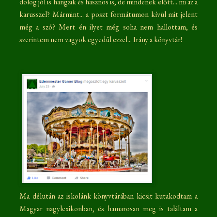
dolog jól is hangzik és hasznos is, de mindenek előtt... mi az a
karusszel? Mármint... a poszt formátumon kívül mit jelent
még a szó? Mert én ilyet még soha nem hallottam, és
szerintem nem vagyok egyedül ezzel... Irány a könyvtár!
Ma délután az iskolánk könyvtárában kicsit kutakodtam a
Magyar nagylexikonban, és hamarosan meg is találtam a