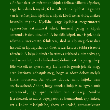
előnézet alatt kis méretben látjuk a felhasználható képeket,
vagy ha valami hiányzik, fel is tölthetünk újabbat. Ugyanitt
van lehetőségünk kijelölni a képek közül azt az ötöt, amiket
használni fogunk. Kijelölni, vagy kijelölést megszüntetni
egyszerűen kattintással lehet, húzással pedig a képek
sorrendje is átrendezhető. A bejelölt képek meg is jelennek
röktön a szerkesztő felületen, ahol az élő megjelenéshez
hasonlóan lapozgathatjuk őket, a szerkesztés többi része itt
történik. A képek címére kattintva átírható a cím szövege,
ezzel nevezhetjük el a különböző dobozokat, ha pedig a kép
fölé visszük az egeret, egy kis feketés gomb jelenik meg,
erre kattintva adhatjuk meg, hogy az adott doboz melyik
linkre mutasson. Az utolsó doboz, mint látjuk, nem
szerkeszthető. Ahhoz, hogy ennek a linkje is az legyen amit
szeretnénk, egy apró trükkre van szükség. Amikor
létrehozzuk az adott bejegyzést és bemásolunk egy linket,
azt a linket másoljuk be, ahová az utolsó, automatikusan