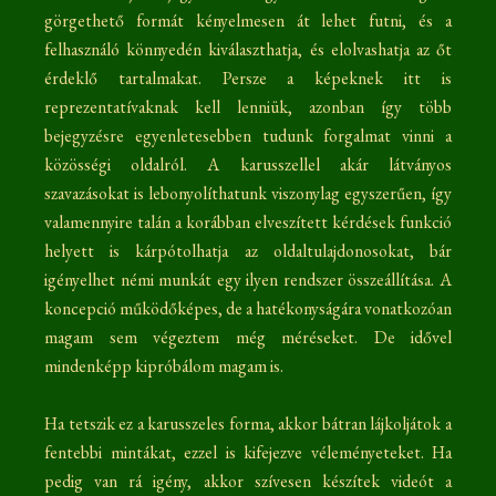
görgethető formát kényelmesen át lehet futni, és a
felhasználó könnyedén kiválaszthatja, és elolvashatja az őt
érdeklő tartalmakat. Persze a képeknek itt is
reprezentatívaknak kell lenniük, azonban így több
bejegyzésre egyenletesebben tudunk forgalmat vinni a
közösségi oldalról. A karusszellel akár látványos
szavazásokat is lebonyolíthatunk viszonylag egyszerűen, így
valamennyire talán a korábban elveszített kérdések funkció
helyett is kárpótolhatja az oldaltulajdonosokat, bár
igényelhet némi munkát egy ilyen rendszer összeállítása. A
koncepció működőképes, de a hatékonyságára vonatkozóan
magam sem végeztem még méréseket. De idővel
mindenképp kipróbálom magam is.
Ha tetszik ez a karusszeles forma, akkor bátran lájkoljátok a
fentebbi mintákat, ezzel is kifejezve véleményeteket. Ha
pedig van rá igény, akkor szívesen készítek videót a