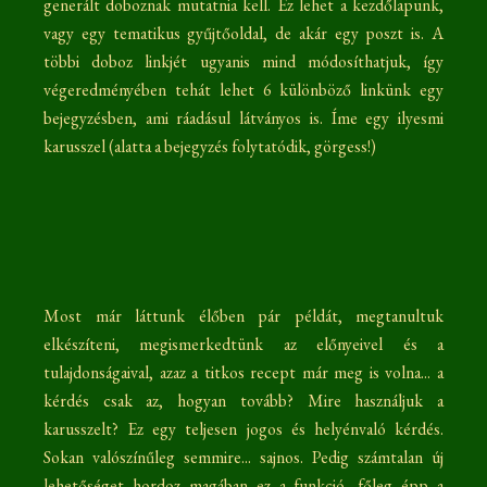
generált doboznak mutatnia kell. Ez lehet a kezdőlapunk,
vagy egy tematikus gyűjtőoldal, de akár egy poszt is. A
többi doboz linkjét ugyanis mind módosíthatjuk, így
végeredményében tehát lehet 6 különböző linkünk egy
bejegyzésben, ami ráadásul látványos is. Íme egy ilyesmi
karusszel (alatta a bejegyzés folytatódik, görgess!)
Most már láttunk élőben pár példát, megtanultuk
elkészíteni, megismerkedtünk az előnyeivel és a
tulajdonságaival, azaz a titkos recept már meg is volna... a
kérdés csak az, hogyan tovább? Mire használjuk a
karusszelt? Ez egy teljesen jogos és helyénvaló kérdés.
Sokan valószínűleg semmire... sajnos. Pedig számtalan új
lehetőséget hordoz magában ez a funkció, főleg épp a