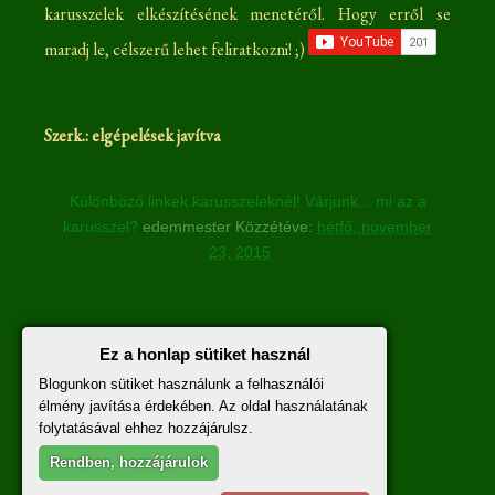
karusszelek elkészítésének menetéről. Hogy erről se
maradj le, célszerű lehet feliratkozni! ;)
Szerk.: elgépelések javítva
Különböző linkek karusszeleknél! Várjunk... mi az a
karusszel?
edemmester
Közzétéve:
hétfő, november
23, 2015
Nincsenek megjegyzések :
Ez a honlap sütiket használ
Blogunkon sütiket használunk a felhasználói
Megjegyzés küldése
élmény javítása érdekében. Az oldal használatának
folytatásával ehhez hozzájárulsz.
A hozzászólásokra vonatkozó szabályzat
itt
olvasható.
Rendben, hozzájárulok