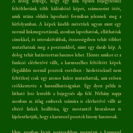
A dolog lényege, hogy egy link típusú bejegyzéshez
feltölthetünk több különböző képet, számszerint ötöt,
amik utána oldalra lapozható formában jelennek meg a
hírfolyamban. A képek kisebb méretűek ugyan mint egy
normál linkmegosztásnál, azonban lapozhatóak, elláthatóak
címekkel, és interaktívabbak, összességében tehát többet
mutathatnak meg a posztunkból, mint egy darab kép. A
dolog tehát határozottan hasznos lehet. Eleinte amikor ez a
funkció elérhetővé vállt, a karusszelhez feltöltött képek
(legalábbis normál posztok esetében - hirdetéseknél nem
feltétlen) csak egy azonos linkre mutathattak, ami erősen
csökkentette a használhatóságukat. Egy ilyen példa is
látható lesz lentebb a bejegyzés alja felé. Néhány napja
azonban az átlag emberek számára is elérhetővé vállt az
eltérő linkek beállítása, így mostantól hivatalosan is
kijelenthetjük, hogy a karusszel posztok bizony hasznosak.
Ideje azonban kicsit pontosabban megnézni a karusszel