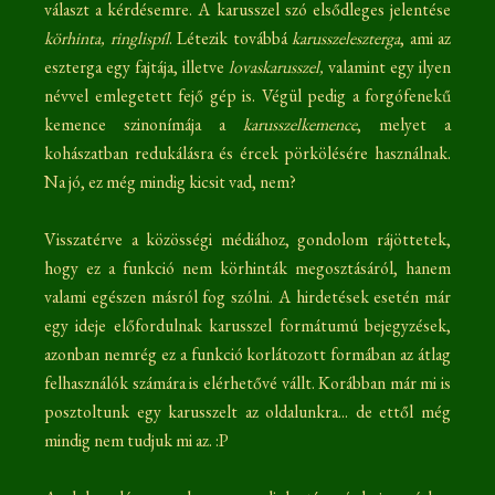
választ a kérdésemre. A karusszel szó elsődleges jelentése
körhinta, ringlispíl
. Létezik továbbá
karusszeleszterga
, ami az
eszterga egy fajtája, illetve
lovaskarusszel,
valamint egy ilyen
névvel emlegetett fejő gép is. Végül pedig a forgófenekű
kemence szinonímája a
karusszelkemence
, melyet a
kohászatban redukálásra és ércek pörkölésére használnak.
Na jó, ez még mindig kicsit vad, nem?
Visszatérve a közösségi médiához, gondolom rájöttetek,
hogy ez a funkció nem körhinták megosztásáról, hanem
valami egészen másról fog szólni. A hirdetések esetén már
egy ideje előfordulnak karusszel formátumú bejegyzések,
azonban nemrég ez a funkció korlátozott formában az átlag
felhasználók számára is elérhetővé vállt. Korábban már mi is
posztoltunk egy karusszelt az oldalunkra... de ettől még
mindig nem tudjuk mi az. :P