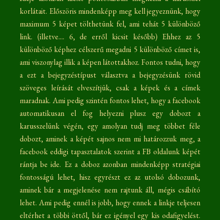
korlátait. Előszöris mindenképp meg kell jegyeznünk, hogy
maximum 5 képet tölthetünk fel, ami tehát 5 különböző
link. (illetve.... 6, de erről kicsit később) Ehhez az 5
különböző képhez célszerű megadni 5 különböző címet is,
ami viszonylag illik a képen látottakhoz. Fontos tudni, hogy
a ezt a bejegyzéstípust választva a bejegyzésünk rövid
szöveges leírását elveszítjük, csak a képek és a címek
maradnak. Ami pedig szintén fontos lehet, hogy a facebook
automatikusan el fog helyezni plusz egy dobozt a
karusszelünk végén, egy amolyan tudj meg többet féle
dobozt, aminek a képét sajnos nem mi határozzuk meg, a
facebook eddigi tapasztalatok szerint a FB oldalunk képét
rántja be ide. Ez a doboz azonban mindenképp stratégiai
fontosságú lehet, hisz egyrészt ez az utolsó dobozunk,
aminek bár a megjelenése nem rajtunk áll, mégis csábító
lehet. Ami pedig ennél is jobb, hogy ennek a linkje teljesen
eltérhet a többi öttől, bár ez igényel egy kis odafigyelést.