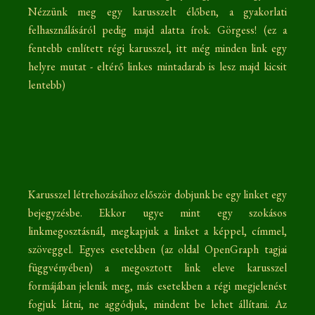
Nézzünk meg egy karusszelt élőben, a gyakorlati
felhasználásáról pedig majd alatta írok. Görgess! (ez a
fentebb említett régi karusszel, itt még minden link egy
helyre mutat - eltérő linkes mintadarab is lesz majd kicsit
lentebb)
Karusszel létrehozásához először dobjunk be egy linket egy
bejegyzésbe. Ekkor ugye mint egy szokásos
linkmegosztásnál, megkapjuk a linket a képpel, címmel,
szöveggel. Egyes esetekben (az oldal OpenGraph tagjai
függvényében) a megosztott link eleve karusszel
formájában jelenik meg, más esetekben a régi megjelenést
fogjuk látni, ne aggódjuk, mindent be lehet állítani. Az