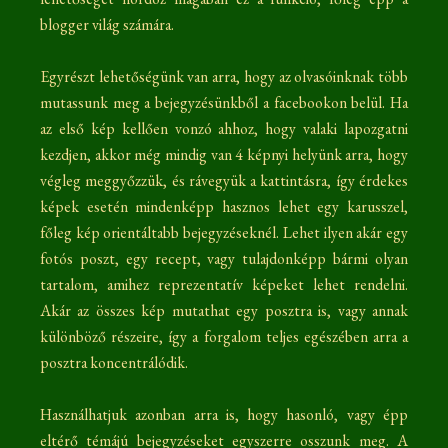
blogger világ számára.
Egyrészt lehetőségünk van arra, hogy az olvasóinknak több
mutassunk meg a bejegyzésünkből a facebookon belül. Ha
az első kép kellően vonzó ahhoz, hogy valaki lapozgatni
kezdjen, akkor még mindig van 4 képnyi helyünk arra, hogy
végleg meggyőzzük, és rávegyük a kattintásra, így érdekes
képek esetén mindenképp hasznos lehet egy karusszel,
főleg kép orientáltabb bejegyzéseknél. Lehet ilyen akár egy
fotós poszt, egy recept, vagy tulajdonképp bármi olyan
tartalom, amihez reprezentatív képeket lehet rendelni.
Akár az összes kép mutathat egy posztra is, vagy annak
különböző részeire, így a forgalom teljes egészében arra a
posztra koncentrálódik.
Használhatjuk azonban arra is, hogy hasonló, vagy épp
eltérő témájú bejegyzéseket egyszerre osszunk meg. A