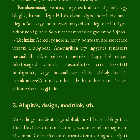
- Rendszeresség:
Fontos, hogy csak akkor vágj bele egy
blogba, ha van elég időd és elszántságod hozzá. Ha nincs
elég időd, vagy nem érzel magadban elég elszántságot,
akkor ne vágj bele. Sokan ezt nem veszik figyelembe. Sajnos.
- Technika:
Át kell gondolni, hogy pontosan hol szeretnéd
vezetni a blogodat. Amennyiben egy ingyenes rendszert
használnál, akkor célszerű megnézni hogy hol milyen
lehetőségeid vannak. Használhatsz erre készített
honlapokat, vagy használhatsz FTPs tárhelyeket és
tartalomkezelő rendszereket, de ha ehhez nem értesz,
akkor ebbe ne vágj bele.
2. Alapítás, design, modulok, stb.
Most hogy mindent átgondoltál, hozd létre a blogot az
általad kiválasztott rendszerben, Ez után azonban még ne írj
rá semmit! Célszerű eleinte priváttá tenni a blogodat. Eljött