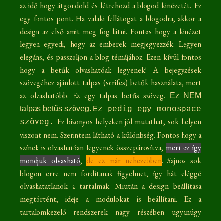
az idő hogy átgondold és létrehozd a blogod kinézetét. Ez
egy fontos pont. Ha valaki fellátogat a blogodra, akkor a
design az első amit meg fog látni. Fontos hogy a kinézet
legyen egyedi, hogy az emberek megjegyezzék. Legyen
elegáns, és passzoljon a blog témájához. Ezen kívül fontos
hogy a betűk olvashatóak legyenek! A bejegyzések
szövegéhez ajánlott talpas (serifes) betűk használata, mert
az olvashatóbb. Ez egy talpas betűs szöveg.
Ez NEM
talpas betűs szöveg.
Ez pedig egy monospace
Ez bizonyos helyeken jól mutathat, sok helyen
szöveg.
viszont nem. Szerintem látható a különbség. Fontos hogy a
színek is olvashatóan legyenek összepárosítva,
mert ez így
mondjuk olvasható
,
de ez már nehezebben
. Sajnos sok
blogon erre nem fordítanak figyelmet, így hát eléggé
olvashatatlanok a tartalmak. Miután a design beállítása
megtörtént, ideje a modulokat is beállítani. Ez a
tartalomkezelő rendszerek nagy részében ugyanúgy