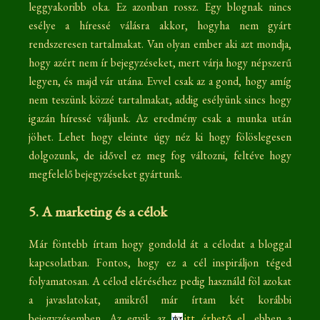
leggyakoribb oka. Ez azonban rossz. Egy blognak nincs
esélye a híressé válásra akkor, hogyha nem gyárt
rendszeresen tartalmakat. Van olyan ember aki azt mondja,
hogy azért nem ír bejegyzéseket, mert várja hogy népszerű
legyen, és majd vár utána. Evvel csak az a gond, hogy amíg
nem teszünk közzé tartalmakat, addig esélyünk sincs hogy
igazán híressé váljunk. Az eredmény csak a munka után
jöhet. Lehet hogy eleinte úgy néz ki hogy fölöslegesen
dolgozunk, de idővel ez meg fog változni, feltéve hogy
megfelelő bejegyzéseket gyártunk.
5. A marketing és a célok
Már föntebb írtam hogy gondold át a célodat a bloggal
kapcsolatban. Fontos, hogy ez a cél inspiráljon téged
folyamatosan. A célod eléréséhez pedig használd föl azokat
a javaslatokat, amikről már írtam két korábbi
bejegyzésemben. Az egyik az
itt érhető el
, ebben a