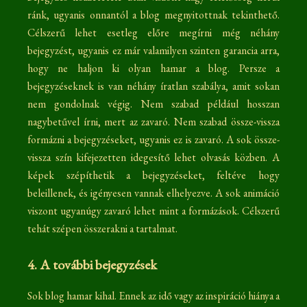
ránk, ugyanis onnantól a blog megnyitottnak tekinthető.
Célszerű lehet esetleg előre megírni még néhány
bejegyzést, ugyanis ez már valamilyen szinten garancia arra,
hogy ne haljon ki olyan hamar a blog. Persze a
bejegyzéseknek is van néhány íratlan szabálya, amit sokan
nem gondolnak végig. Nem szabad például hosszan
nagybetűvel írni, mert az zavaró. Nem szabad össze-vissza
formázni a bejegyzéseket, ugyanis ez is zavaró. A sok össze-
vissza szín kifejezetten idegesítő lehet olvasás közben. A
képek szépíthetik a bejegyzéseket, feltéve hogy
beleillenek, és igényesen vannak elhelyezve. A sok animáció
viszont ugyanúgy zavaró lehet mint a formázások. Célszerű
tehát szépen összerakni a tartalmat.
4. A további bejegyzések
Sok blog hamar kihal. Ennek az idő vagy az inspiráció hiánya a