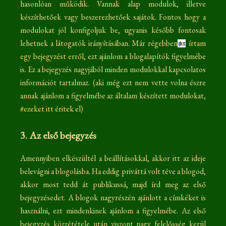
hasonlóan működik. Vannak alap modulok, illetve
készíthetőek vagy beszerezhetőek sajátok. Fontos hogy a
modulokat jól konfigoljuk be, ugyanis később fontosak
lehetnek a látogatók irányításában. Már régebben
írtam
egy bejegyzést erről
, ezt ajánlom a blogalapítók figyelmébe
is. Ez a bejegyzés nagyjából minden modulokkal kapcsolatos
információt tartalmaz. (aki még ezt nem vette volna észre
annak ajánlom a figyelmébe az általam készített modulokat,
ezeket itt éritek el
)
3. Az első bejegyzés
Amennyiben elkészültél a beállításokkal, akkor itt az ideje
belevágni a blogolásba. Ha eddig priváttá volt téve a blogod,
akkor most tedd át publikussá, majd írd meg az első
bejegyzésedet. A blogok nagyrészén ajánlott a címkéket is
használni, ezt mindenkinek ajánlom a figyelmébe. Az első
bejegyzés közzététele után viszont nagy felelősség kerül