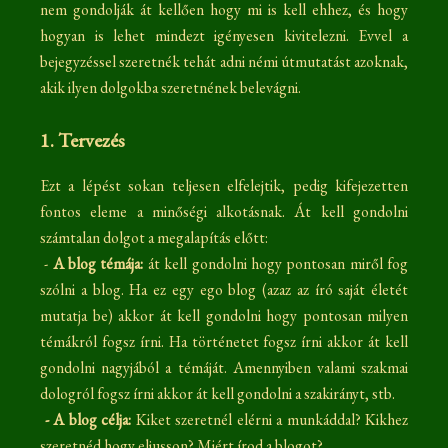
nem gondolják át kellően hogy mi is kell ehhez, és hogy
hogyan is lehet mindezt igényesen kivitelezni. Evvel a
bejegyzéssel szeretnék tehát adni némi útmutatást azoknak,
akik ilyen dolgokba szeretnének belevágni.
1. Tervezés
Ezt a lépést sokan teljesen elfelejtik, pedig kifejezetten
fontos eleme a minőségi alkotásnak. Át kell gondolni
számtalan dolgot a megalapítás előtt:
-
A blog témája:
át kell gondolni hogy pontosan miről fog
szólni a blog. Ha ez egy ego blog (azaz az író saját életét
mutatja be) akkor át kell gondolni hogy pontosan milyen
témákról fogsz írni. Ha történetet fogsz írni akkor át kell
gondolni nagyjából a témáját. Amennyiben valami szakmai
dologról fogsz írni akkor át kell gondolni a szakirányt, stb.
- A blog célja:
Kiket szeretnél elérni a munkáddal? Kikhez
szeretnéd hogy eljusson? Miért írod a blogot?