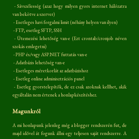
- Sávszélesség (azaz hogy milyen gyors internet hálózatra
van bekötve a szerver)
- Esetleges havi forgalmi limit (néhány helyen van ilyen)
- FTP, esetleg SFTP, SSH
- Ütemezési lehetőség van-e (Ezt crontab/cronjob néven
szokás emlegetni)
- PHP és/vagy ASP.NET futtatás van-e
- Adatbázis lehetőség van-e
- Esetleges méretkorlát az adatbázishoz
- Esetleg online adminisztrációs panel
- Esetleg gyorstelepítők, de ez csak azoknak kellhet, akik
egyáltalán nem értenek a honlapkészítéshez.
Magunkról
A mi honlapunk jelenleg még a blogger rendszerén fut, de
majd idővel át fogunk állni egy teljesen saját rendszerre. A