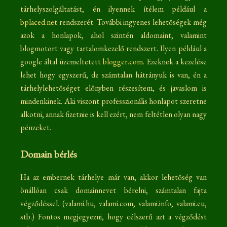
tárhelyszolgáltatást, én ilyennek ítélem például a
bplaced.net
rendszerét. További ingyenes lehetőségek még
azok a honlapok, ahol szintén aldomaint, valamint
blogmotort vagy tartalomkezelő rendszert. Ilyen például a
google által üzemeltetett
blogger.com
. Ezeknek a kezelése
lehet hogy egyszerű, de számtalan hátrányuk is van, én a
tárhelylehetőséget előnyben részesítem, és javaslom is
mindenkinek. Aki viszont professzionális honlapot szeretne
alkotni, annak fizetnie is kell ezért, nem feltétlen olyan nagy
pénzeket.
Domain bérlés
Ha az embernek tárhelye már van, akkor lehetőség van
önállóan csak domainnevet bérelni, számtalan fajta
végződéssel. (valami.hu, valami.com, valami.info, valami.eu,
stb.) Fontos megjegyezni, hogy célszerű azt a végződést