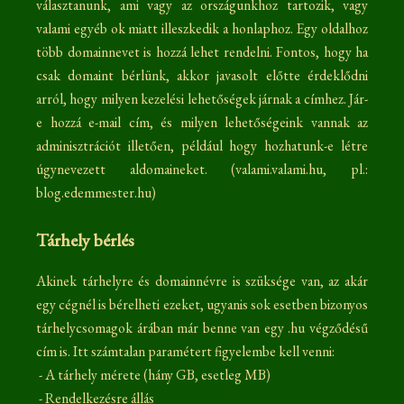
választanunk, ami vagy az országunkhoz tartozik, vagy
valami egyéb ok miatt illeszkedik a honlaphoz. Egy oldalhoz
több domainnevet is hozzá lehet rendelni. Fontos, hogy ha
csak domaint bérlünk, akkor javasolt előtte érdeklődni
arról, hogy milyen kezelési lehetőségek járnak a címhez. Jár-
e hozzá e-mail cím, és milyen lehetőségeink vannak az
adminisztrációt illetően, például hogy hozhatunk-e létre
úgynevezett aldomaineket. (valami.valami.hu, pl.:
blog.edemmester.hu)
Tárhely bérlés
Akinek tárhelyre és domainnévre is szüksége van, az akár
egy cégnél is bérelheti ezeket, ugyanis sok esetben bizonyos
tárhelycsomagok árában már benne van egy .hu végződésű
cím is. Itt számtalan paramétert figyelembe kell venni:
- A tárhely mérete (hány GB, esetleg MB)
- Rendelkezésre állás