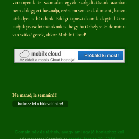
versenyeink és számtalan egyéb szolgáltatásunk azonban
nem a bloggert használja, ezért mi sem csak domaint, hanem
tárhelyet is bérelünk. Eddigi tapasztalataink alapján bátran
tudjuk javasolni másoknak is, hogy ha tárhelyre és domainre
van szükségetek, akkor Mobilx Cloud!
Ne maradj le semmiről!
Iratkozz fel a hírlevelünkre!
Domain név és tárhely, avagy ami egy jó honlaphoz kell