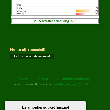
Ne maradj le semmiről!
Iratkozz fel a hírlevelünkre!
A szembesítés napja: Itt a felmérés eredménye
edemmester
Közzétéve:
péntek, február 21, 2014
Nincsenek megjegyzések :
Ez a honlap sütiket használ