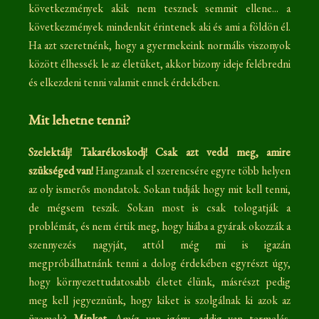
következmények akik nem tesznek semmit ellene... a
következmények mindenkit érintenek aki és ami a földön él.
Ha azt szeretnénk, hogy a gyermekeink normális viszonyok
között élhessék le az életüket, akkor bizony ideje felébredni
és elkezdeni tenni valamit ennek érdekében.
Mit lehetne tenni?
Szelektálj! Takarékoskodj! Csak azt vedd meg, amire
szükséged van!
Hangzanak el szerencsére egyre több helyen
az oly ismerős mondatok. Sokan tudják hogy mit kell tenni,
de mégsem teszik. Sokan most is csak tologatják a
problémát, és nem értik meg, hogy hiába a gyárak okozzák a
szennyezés nagyját, attól még mi is igazán
megpróbálhatnánk tenni a dolog érdekében egyrészt úgy,
hogy környezettudatosabb életet élünk, másrészt pedig
meg kell jegyeznünk, hogy kiket is szolgálnak ki azok az
üzemek?
Minket.
Amíg van igény, addig van termelés.