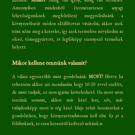
Amennyiben mindenből (természetesen anyagi
lehetőségeinknek megfelelően) megpróbálnánk a
környezetbarát módon előállítottat vásárolni, akkor azok
iránt nőne meg a kereslet, így azok termelése növekedne az
olcsó, tömeggyártott, és legfőképp szennyező termékek
helyett.
Mikor kellene tennünk valamit?
A válasz egyszerűbb mint gondolnánk:
MOST!
Illetve ha
tehetném akkor azt mondanám hogy 10-20 évvel ezelőtt,
de mint tudjuk, ez nem igazán kivitelezhető. Ha most nem
teszünk semmit, akkor már késő lesz, sőt, már
tulajdonképp most is rég késő. Ideje tehát hozzászokni a
gondolathoz, hogy környezettudatosan kell élni. Ez jó a
földünknek, és ezen keresztül kedvező nekünk is.