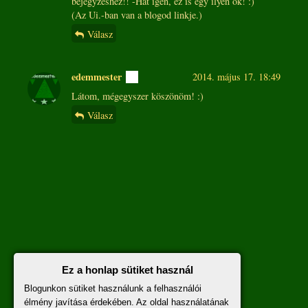
bejegyzéshez!! -Hát igen, ez is egy ilyen ok! :)
(Az Ui.-ban van a blogod linkje.)
Válasz
edemmester
2014. május 17. 18:49
Látom, mégegyszer köszönöm! :)
Válasz
Ez a honlap sütiket használ
Blogunkon sütiket használunk a felhasználói
élmény javítása érdekében. Az oldal használatának