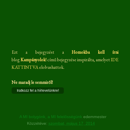
Ezt a bejegyzést a
Homokba kell írni
blog
Kampányolok!
című bejegyzése inspirálta, amelyet
IDE
KATTINTVA
elolvashattok.
Ne maradj le semmiről!
Iratkozz fel a hírlevelünkre!
A MI bolygónk, a MI felelősségünk
edemmester
Közzétéve:
szombat, május 17, 2014