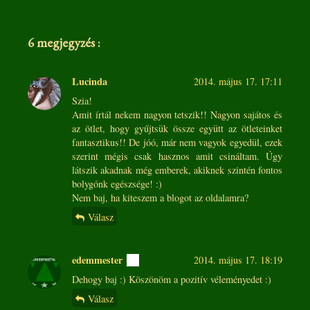
6 megjegyzés :
Lucinda
2014. május 17. 17:11
Szia!
Amit írtál nekem nagyon tetszik!! Nagyon sajátos és
az ötlet, hogy gyűjtsük össze együtt az ötleteinket
fantasztikus!! De jóó, már nem vagyok egyedül, ezek
szerint mégis csak hasznos amit csináltam. Úgy
látszik akadnak még emberek, akiknek szintén fontos
bolygónk egészsége! :)
Nem baj, ha kiteszem a blogot az oldalamra?
Válasz
edemmester
2014. május 17. 18:19
Dehogy baj :) Köszönöm a pozitív véleményedet :)
Válasz