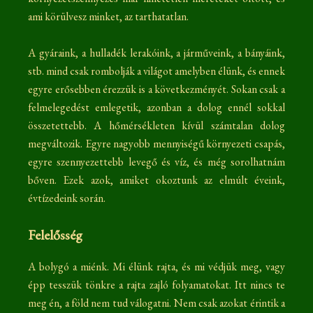
ami körülvesz minket, az tarthatatlan.
A gyáraink, a hulladék lerakóink, a járműveink, a bányáink,
stb. mind csak rombolják a világot amelyben élünk, és ennek
egyre erősebben érezzük is a következményét. Sokan csak a
felmelegedést emlegetik, azonban a dolog ennél sokkal
összetettebb. A hőmérsékleten kívül számtalan dolog
megváltozik. Egyre nagyobb mennyiségű környezeti csapás,
egyre szennyezettebb levegő és víz, és még sorolhatnám
bőven. Ezek azok, amiket okoztunk az elmúlt éveink,
évtízedeink során.
Felelősség
A bolygó a miénk. Mi élünk rajta, és mi védjük meg, vagy
épp tesszük tönkre a rajta zajló folyamatokat. Itt nincs te
meg én, a föld nem tud válogatni. Nem csak azokat érintik a