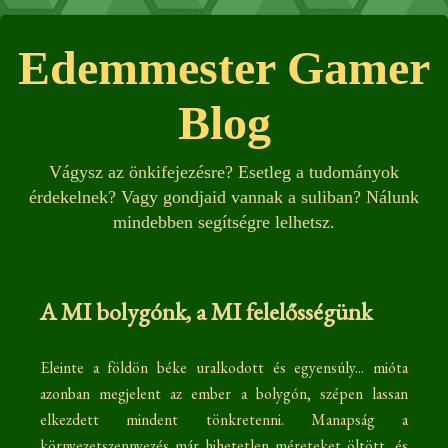
Edemmester Gamer
Blog
Vágysz az önkifejezésre? Esetleg a tudományok
érdekelnek? Vagy gondjaid vannak a suliban? Nálunk
mindebben segítségre lelhetsz.
A MI bolygónk, a MI felelősségünk
Eleinte a földön béke uralkodott és egyensúly... mióta
azonban megjelent az ember a bolygón, szépen lassan
elkezdett mindent tönkretenni. Manapság a
környezetszennyezés már hihetetlen méreteket öltött, és