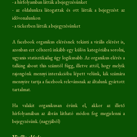
- a hírfolyamban látták a bejegyzésünket
- az oldalunkra látogattak és ott látták a bejegyzést az
idővonalunkon
- a tickerben látták a bejegyzésünket
A facebook organikus elérésnek tekinti a virális elérést is,
azonban ezt célszerű inkább egy külön kategóriába sorolni,
ugyanis statisztikailag úgy logikusabb. Az organikus elérés a
talking about this számtól függ, illetve attól, hogy melyik
rajongónk mennyi interakcióba lépett velünk, kik számára
mennyire tartja a facebook relevánsnak az általunk gyártott
tartalmat.
Ha valakit organikusan érünk el, akkor az illető
hírfolyamában az ábrán látható módon fog megjelenni a
bejegyzésünk. (nagyjából)