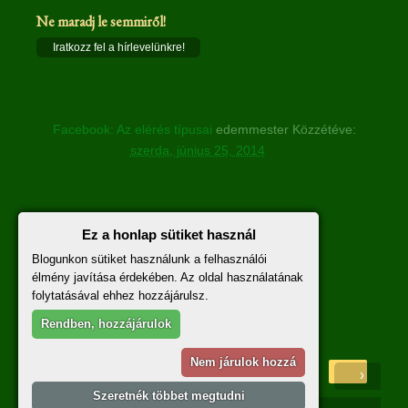
Ne maradj le semmiről!
Iratkozz fel a hírlevelünkre!
Facebook: Az elérés típusai
edemmester
Közzétéve:
szerda, június 25, 2014
Nincsenek megjegyzések :
Ez a honlap sütiket használ
Blogunkon sütiket használunk a felhasználói
Megjegyzés küldése
élmény javítása érdekében. Az oldal használatának
folytatásával ehhez hozzájárulsz.
A hozzászólásokra vonatkozó szabályzat
itt
olvasható.
Rendben, hozzájárulok
Nem járulok hozzá
‹
›
Főoldal
Szeretnék többet megtudni