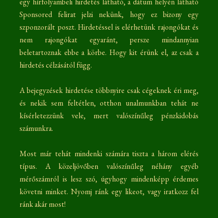
egy hírfolyambeli hirdetés látható, a dátum helyén látható
Sponsored felirat jelzi nekünk, hogy ez bizony egy
szponzorált poszt. Hirdetéssel is elérhetünk rajongókat és
nem rajongókat egyaránt, persze mindannyian
beletartoznak ebbe a körbe. Hogy kit érünk el, az csak a
hirdetés célzásától függ.
A bejegyzések hirdetése többnyire csak cégeknek éri meg,
és nekik sem feltétlen, otthon unalmunkban tehát ne
kísérletezzünk vele, mert valószínűleg pénzkidobás
számunkra.
Most már tehát mindenki számára tiszta a három elérés
típus. A közeljövőben valószínűleg néhány egyéb
mérőszámról is lesz szó, úgyhogy mindenképp érdemes
követni minket. Nyomj ránk egy likeot, vagy iratkozz fel
ránk akár most!