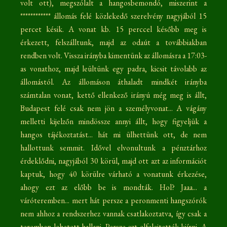
volt ott), megszólalt a hangosbemondó, miszerint a
************ állomás felé közlekedő szerelvény nagyjából 15
percet késik. A vonat kb. 15 perccel később meg is
érkezett, felszálltunk, majd az odaút a továbbiakban
rendben volt. Vissza irányba kimentünk az állomásra a 17:03-
as vonathoz, majd leültünk egy padra, kicsit távolabb az
állomástól. Az állomáson áthaladt mindkét irányba
számtalan vonat, kettő ellenkező irányú még meg is állt,
Budapest felé csak nem jön a személyvonat... A vágány
melletti kijelzőn mindössze annyi állt, hogy figyeljük a
hangos tájékoztatást... hát mi ülhettünk ott, de nem
hallottunk semmit. Idővel elvonultunk a pénztárhoz
érdeklődni, nagyjából 30 körül, majd ott azt az információt
kaptuk, hogy 40 körülre várható a vonatunk érkezése,
ahogy ezt az előbb be is mondták. Hol? Jaaa... a
váróteremben... mert hát persze a peronmenti hangszórók
nem ahhoz a rendszerhez vannak csatlakoztatva, így csak a
teremben lehetett hallani. Persze ezt elfelejtették kiírni. A