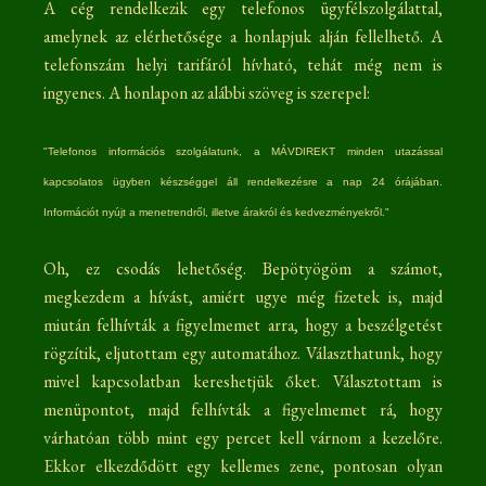
A cég rendelkezik egy telefonos ügyfélszolgálattal,
amelynek az elérhetősége a honlapjuk alján fellelhető. A
telefonszám helyi tarifáról hívható, tehát még nem is
ingyenes. A honlapon az alábbi szöveg is szerepel:
"Telefonos információs szolgálatunk, a MÁVDIREKT minden utazással
kapcsolatos ügyben készséggel áll rendelkezésre a nap 24 órájában.
Információt nyújt a menetrendről, illetve árakról és kedvezményekről."
Oh, ez csodás lehetőség. Bepötyögöm a számot,
megkezdem a hívást, amiért ugye még fizetek is, majd
miután felhívták a figyelmemet arra, hogy a beszélgetést
rögzítik, eljutottam egy automatához. Választhatunk, hogy
mivel kapcsolatban kereshetjük őket. Választottam is
menüpontot, majd felhívták a figyelmemet rá, hogy
várhatóan több mint egy percet kell várnom a kezelőre.
Ekkor elkezdődött egy kellemes zene, pontosan olyan