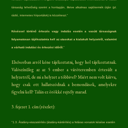
társaság lehetőség szerint a honlapján, illetve alkalmas sajtótermék útján (pl.
rádió, internetes hírportálok) is közzéteszi."
Késéssel történő érkezés vagy indulás esetén a vasúti társaságnak
folyamatosan tájékoztatnia kell az utasokat a kialakult helyzetről, valamint
a várható indulási és érkezési időről.
"
Elsősorban arról kéne tájékoztatni, hogy hol tájékoztatnak.
Valószínűleg az az 5 ember a váróteremben értesült a
helyzetről, de mi a helyzet a többivel? Miért nem volt kiírva,
hogy csak ott hallatszódnak a bemondások, amelyekre
figyelni kell? Talán ez örökké rejtély marad.
3. fejezet 1. cím (részlet):
"1.3. Átalány-visszatérítés (átalány-kártérítés) a feláras vonatok késése esetén