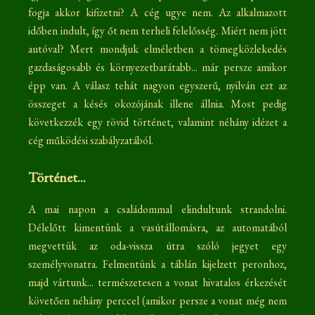
fogja akkor kifizetni? A cég ugye nem. Az alkalmazott
időben indult, így őt nem terheli felelősség. Miért nem jött
autóval? Mert mondjuk elméletben a tömegközlekedés
gazdaságosabb és környezetbarátabb... már persze amikor
épp van. A válasz tehát nagyon egyszerű, nyilván ezt az
összeget a késés okozójának illene állnia. Most pedig
következzék egy rövid történet, valamint néhány idézet a
cég működési szabályzatából.
Történet...
A mai napon a családommal elindultunk strandolni.
Délelőtt kimentünk a vasútállomásra, az automatából
megvettük az oda-vissza útra szóló jegyet egy
személyvonatra. Felmentünk a táblán kijelzett peronhoz,
majd vártunk... természetesen a vonat hivatalos érkezését
követően néhány perccel (amikor persze a vonat még nem