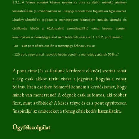
1.3.1. A feláras vonatok késése esetén az utas az alábbi mértékű átalány-
visszatérítésre (a továbbiakban az utasjogi rendeletben foglaltakra figyelemmel:
„átalány-kártérítés”) jogosult a menetjegyen feltüntetett indulási állomás és
célállomás között a közforgalmú személyszállító vonat késése esetén,
amennyiben a menetjegye árát nem térítették vissza az 1.2.5.2. pont szerint:
- 30 – 119 perc késés esetén a menetjegy árának 25%-a;
- 120 perc vagy annál nagyobb késés esetén a menetjegy árának 50%-a."
A pont címe (és az általunk kérdezett ellenőr) szerint tehát
a cég csak akkor téríti vissza a jegyárat, hogyha a vonat
feláras. Ezen esetben felmerül bennem a kérdés ismét, hogy
minek van menetrend? A cégnek csak az fontos, aki többet
fizet, mint a többiek? A késés ténye és ez a pont együttesen
"inspirálja" az embereket a tömegközlekedés használatára.
Ügyfélszolgálat