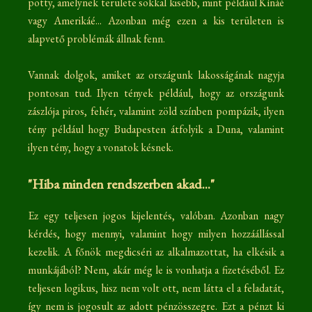
pötty, amelynek területe sokkal kisebb, mint például Kínáé
vagy Amerikáé... Azonban még ezen a kis területen is
alapvető problémák állnak fenn.
Vannak dolgok, amiket az országunk lakosságának nagyja
pontosan tud. Ilyen tények például, hogy az országunk
zászlója piros, fehér, valamint zöld színben pompázik, ilyen
tény például hogy Budapesten átfolyik a Duna, valamint
ilyen tény, hogy a vonatok késnek.
"Hiba minden rendszerben akad..."
Ez egy teljesen jogos kijelentés, valóban. Azonban nagy
kérdés, hogy mennyi, valamint hogy milyen hozzáállással
kezelik. A főnök megdicséri az alkalmazottat, ha elkésik a
munkájából? Nem, akár még le is vonhatja a fizetéséből. Ez
teljesen logikus, hisz nem volt ott, nem látta el a feladatát,
így nem is jogosult az adott pénzösszegre. Ezt a pénzt ki