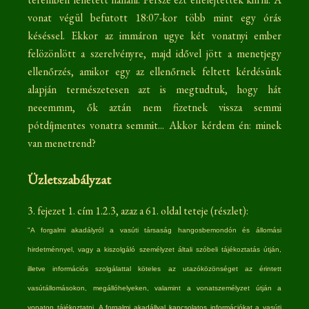
vonat végül befutott 18:07-kor több mint egy órás
késéssel. Ekkor az immáron ugye két vonatnyi ember
felözönlött a szerelvényre, majd idővel jött a menetjegy
ellenőrzés, amikor egy az ellenőrnek feltett kérdésünk
alapján természetesen azt is megtudtuk, hogy hát
neeemmm, ők aztán nem fizetnek vissza semmi
pótdíjmentes vonatra semmit... Akkor kérdem én: minek
van menetrend?
Üzletszabályzat
3. fejezet 1. cím 1.2.3, azaz a 61. oldal teteje (részlet):
"A forgalmi akadályról a vasúti társaság hangosbemondón és állomási
hirdetménnyel, vagy a kiszolgáló személyzet általi szóbeli tájékoztatás útján,
illetve információs szolgálattal köteles az utazóközönséget
az érintett
vasútállomásokon, megállóhelyeken, valamint a vonatszemélyzet útján a
vonaton tájékoztatni. A forgalmi akadállyal kapcsolatos információkat a vasúti