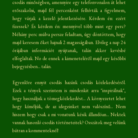
csodás minőségben, amennyire egy telefonvonalon át lehet
erőszakolni, majd fél percenként felhívták a figyelmem,
hogy várjak a kezelő jelentkezésére. Kérdem én: ezért
fizessek? És kérdem én: mennyivel több mint egy perc?
Néhány perc múlva persze feladtam, úgy döntöttem, hogy
majd keresem őket hajnali 2 magasságában. Elvileg a nap 24
órájában információt nyújtanak, talán akkor kevésbé
elfoglaltak. No de ennek a kimeneteléről majd egy későbbi
bejegyzésben... talán.
Egyenlőre ennyit csodás hazánk csodás közlekedéséről.
Ezek a tények szerintem is mindenkit arra "inspirálnak",
hogy használjuk a tömegközlekedést... A környezetet lehet
hogy kíméljük, de az idegeinket nem valószínű... Nem
hiszem hogy csak a mi vonatunk késik állandóan... Nektek
vannak hasonló csodás történeteitek? Osszátok meg velünk
bátran a kommenteknél!