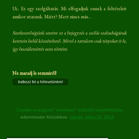
Ui.: Ez egy szolgáltatás. Mi elfogadjuk ennek a feltételeit
amikor utazunk. Miért? Mert nincs más...
Szerkesztőségünk szerint ez a bejegyzés a szólás szabadságának
keretein belül közzétehető. Mivel a tartalom csak tényeket ír le,
így becsületsértés nem történt.
Ne maradj le semmiről!
Iratkozz fel a hírlevelünkre!
Csodás országunk "csodásan" működő vasúthálózata
edemmester
Közzétéve:
szerda, július 16, 2014