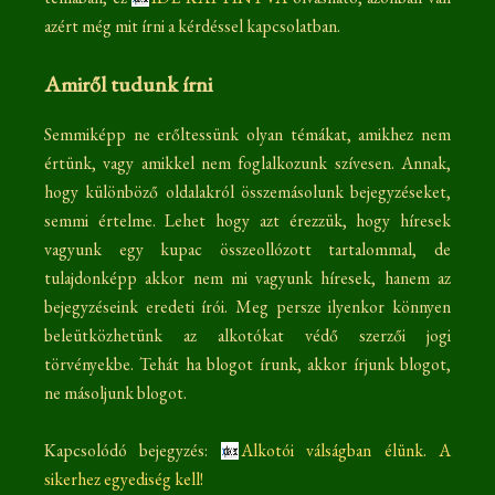
azért még mit írni a kérdéssel kapcsolatban.
Amiről tudunk írni
Semmiképp ne erőltessünk olyan témákat, amikhez nem
értünk, vagy amikkel nem foglalkozunk szívesen. Annak,
hogy különböző oldalakról összemásolunk bejegyzéseket,
semmi értelme. Lehet hogy azt érezzük, hogy híresek
vagyunk egy kupac összeollózott tartalommal, de
tulajdonképp akkor nem mi vagyunk híresek, hanem az
bejegyzéseink eredeti írói. Meg persze ilyenkor könnyen
beleütközhetünk az alkotókat védő szerzői jogi
törvényekbe. Tehát ha blogot írunk, akkor írjunk blogot,
ne másoljunk blogot.
Kapcsolódó bejegyzés:
Alkotói válságban élünk. A
sikerhez egyediség kell!