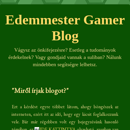
Edemmester Gamer
Blog
Vágysz az önkifejezésre? Esetleg a tudományok
érdekelnek? Vagy gondjaid vannak a suliban? Nálunk
mindebben segítségre lelhetsz.
"Miről írjak blogot?"
Ezt a kérdést egyre többet látom, ahogy böngészek az
interneten, ezért itt az idő, hogy egy kicsit foglalkozzunk
vele. Bár már régebben volt egy bejegyzésünk hasonló
témában, ez
IDE KATTINTVA
olvasható, azonban van