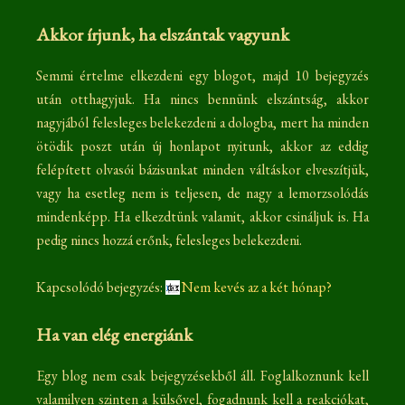
Akkor írjunk, ha elszántak vagyunk
Semmi értelme elkezdeni egy blogot, majd 10 bejegyzés
után otthagyjuk. Ha nincs bennünk elszántság, akkor
nagyjából felesleges belekezdeni a dologba, mert ha minden
ötödik poszt után új honlapot nyitunk, akkor az eddig
felépített olvasói bázisunkat minden váltáskor elveszítjük,
vagy ha esetleg nem is teljesen, de nagy a lemorzsolódás
mindenképp. Ha elkezdtünk valamit, akkor csináljuk is. Ha
pedig nincs hozzá erőnk, felesleges belekezdeni.
Kapcsolódó bejegyzés:
Nem kevés az a két hónap?
Ha van elég energiánk
Egy blog nem csak bejegyzésekből áll. Foglalkoznunk kell
valamilyen szinten a külsővel, fogadnunk kell a reakciókat,