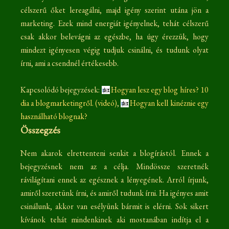
célszerű őket lereagálni, majd igény szerint utána jön a
marketing. Ezek mind energiát igényelnek, tehát célszerű
csak akkor belevágni az egészbe, ha úgy érezzük, hogy
mindezt igényesen végig tudjuk csinálni, és tudunk olyat
írni, ami a csendnél értékesebb.
Kapcsolódó bejegyzések:
Hogyan lesz egy blog híres? 10
dia a blogmarketingről. (videó)
,
Hogyan kell kinéznie egy
használható blognak?
Összegzés
Nem akarok elrettenteni senkit a blogírástól. Ennek a
bejegyzésnek nem az a célja. Mindössze szeretnék
rávilágítani ennek az egésznek a lényegének. Arról írjunk,
amiről szeretünk írni, és amiről tudunk írni. Ha igényes amit
csinálunk, akkor van esélyünk bármit is elérni. Sok sikert
kívánok tehát mindenkinek aki mostanában indítja el a