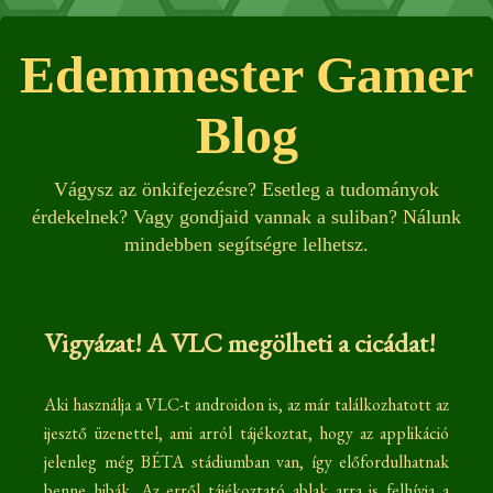
Edemmester Gamer
Blog
Vágysz az önkifejezésre? Esetleg a tudományok
érdekelnek? Vagy gondjaid vannak a suliban? Nálunk
mindebben segítségre lelhetsz.
Vigyázat! A VLC megölheti a cicádat!
Aki használja a VLC-t androidon is, az már találkozhatott az
ijesztő üzenettel, ami arról tájékoztat, hogy az applikáció
jelenleg még BÉTA stádiumban van, így előfordulhatnak
benne hibák. Az erről tájékoztató ablak arra is felhívja a