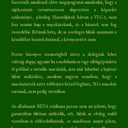
Szeretnék mindenek előtt megnyugtatni mindenkit, hogy a
tájékoztatás természetesen alapvetően a képzelet
szüleménye... jelenleg. Használjátok bátran a VLC-t, nem
lesz semmi baja a macskátoknak, és a házatok sem fog
összedőlni. Bétának béta, de az esetleges hibák maximum a
készülékre lesznek hatással, a környezetére nem.
Persze bizonyos szemszögből nézve a dolognak lehet
valóság alapja, ugyanis ha a mobilunkon vagy táblagépünkön
él például a virtuális macskánk, arra már kihathat a lejátszó
hibás működése, azonban nagyon remélem, hogy a
macskatartók azért többnyire kézzel fogható, 3D-s macskát
tartanak, nem pedig virtuálisat.
Az alkalmazás BÉTA stádiuma persze nem azt jelenti, hogy
garantáltan hibásan működik, sőt, hibák az elvileg stabil
verzióban is előfordulhatnak, ez mindössze annyit jelent,