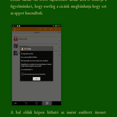
figyelmünket, hogy esetleg a cicánk megbánhatja hogy ezt
az appot használtuk.
A bal oldali képen látható az imént említett üzenet.