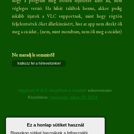
hogy a program még erősen fejlesztés alatt áll, nem
végleges verzió. Ha hibát találtok benne, akkor pedig
inkább írjatok a VLC supportnak, mint hogy rögtön
feljelentsétek őket állatkínzásért, hisz az app nem direkt öli
meg a cicádat... (nem, mint mondtam, nem öli meg a cicádat)
Ne maradj le semmiről!
Iratkozz fel a hírlevelünkre!
Vigyázat! A VLC megölheti a cicádat!
edemmester
Közzétéve:
vasárnap, július 20, 2014
Nincsenek megjegyzések :
Ez a honlap sütiket használ
Blogunkon sütiket használunk a felhasználói