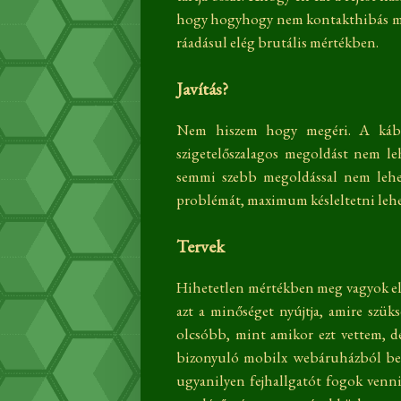
hogy hogyhogy nem kontakthibás még
ráadásul elég brutális mértékben.
Javítás?
Nem hiszem hogy megéri. A kábel
szigetelőszalagos megoldást nem leh
semmi szebb megoldással nem lehet
problémát, maximum késleltetni lehetn
Tervek
Hihetetlen mértékben meg vagyok elé
azt a minőséget nyújtja, amire szük
olcsóbb, mint amikor ezt vettem, d
bizonyuló mobilx webáruházból besz
ugyanilyen fejhallgatót fogok venn