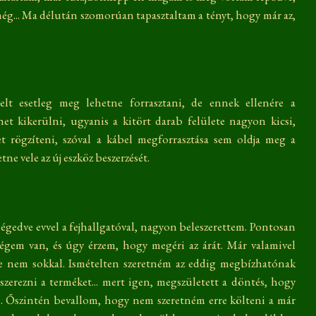
... Ma délután szomorúan tapasztaltam a tényt, hogy már az,
t esetleg meg lehetne forrasztani, de ennek ellenére a
et kikerülni, ugyanis a kitört darab felülete nagyon kicsi,
 rögzíteni, szóval a kábel megforrasztása sem oldja meg a
e vele az új eszköz beszerzését.
gedve evvel a fejhallgatóval, nagyon beleszerettem. Pontosan
ségem van, és úgy érzem, hogy megéri az árát. Már valamivel
e nem sokkal. Ismételten szeretném az eddig megbízhatónak
erezni a terméket... mert igen, megszületett a döntés, hogy
i. Őszintén bevallom, hogy nem szeretném erre költeni a már