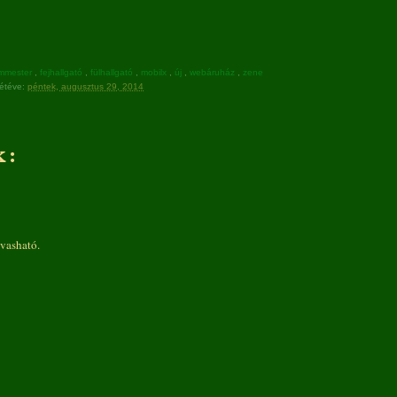
mmester
,
fejhallgató
,
fülhallgató
,
mobilx
,
új
,
webáruház
,
zene
étéve:
péntek, augusztus 29, 2014
 :
vasható.