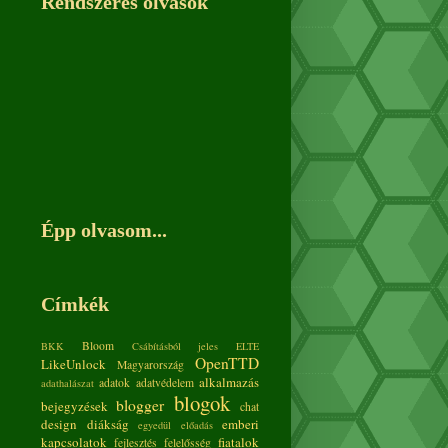
Rendszeres olvasók
Épp olvasom...
Címkék
Bloom
BKK
Csábításból jeles
ELTE
OpenTTD
LikeUnlock
Magyarország
alkalmazás
adatok
adatvédelem
adathalászat
blogok
blogger
bejegyzések
chat
design
diákság
emberi
egyedül
előadás
kapcsolatok
fiatalok
fejlesztés
felelősség