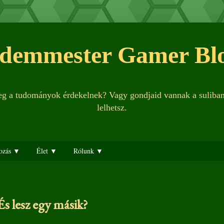
demmester Gamer Bl
leg a tudományok érdekelnek? Vagy gondjaid vannak a suliba
lelhetsz.
ozás ▼
Élet ▼
Rólunk ▼
És lesz egy másik?