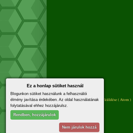
Ez a honlap sütiket használ
Újabb bejegyzés
Blogunkon sütiket használunk a felhasználói
Feliratkozás:
Megjegyzések küldése ( Atom )
élmény javítása érdekében. Az oldal használatának
folytatásával ehhez hozzájárulsz.
Rendben, hozzájárulok
Nem járulok hozzá