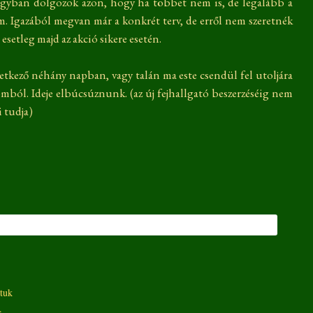
gyban dolgozok azon, hogy ha többet nem is, de legalább a
em. Igazából megvan már a konkrét terv, de erről nem szeretnék
setleg majd az akció sikere esetén.
vetkező néhány napban, vagy talán ma este csendül fel utoljára
tómból. Ideje elbúcsúznunk. (az új fejhallgató beszerzéséig nem
i tudja)
rtuk
.