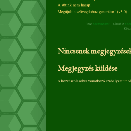
A sütink nem harap!
Megújult a szövegdoboz generátor! (v3.0)
Írta:
edemmester
Címkék:
ede
Közz
Nincsenek megjegyzések
Megjegyzés küldése
A hozzászólásokra vonatkozó szabályzat
itt
ol