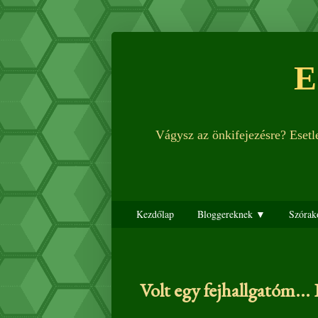
E
Vágysz az önkifejezésre? Eset
Kezdőlap
Bloggereknek ▼
Szórak
Volt egy fejhallgatóm... 