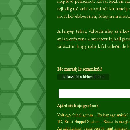
meglévő pénzemet, szóval közben na
fejhallgató árát valamiből kitermelj
most bővebben írni, főleg nem most, e
A lényeg tehát: Valószínűleg az elkö
az ismerős zene a szeretett fejhallga
valószínű hogy töltök fel videót, de k
Ne maradj le semmiről!
Iratkozz fel a hírlevelünkre!
Ajánlott bejegyzések
Volt egy fejhallgatóm... És lesz egy másik?
1D, Ernst Happel Stadion - Bécset is megjá
Az adathalászat veszélyesebb mint hinnénk..