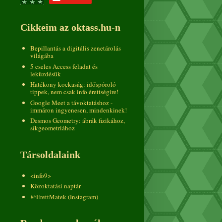
Cikkeim az oktass.hu-n
Bepillantás a digitális zenetárolás
világába
5 cseles Access feladat és
leküzdésük
Hatékony kockaság: időspóroló
tippek, nem csak info érettségire!
Google Meet a távoktatáshoz -
immáron ingyenesen, mindenkinek!
Desmos Geometry: ábrák fizikához,
síkgeometriához
Társoldalaink
<info9>
Közoktatási naptár
@ÉrettMatek (Instagram)