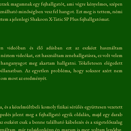
rzek magamnak egy fejhallgatót, ami végre kényelmes, szépen
sználható minőségben vesz fel hangot. Ezt meg is tettem, némi
ztem a jelenlegi Shakoon X-Tatic SP Plus fejhallgatómat.
en videóban és élő adásban ezt az eszközt használtam
éztem videókat, ezt használtam zenehallgatásra, ez volt velem
hanganyagot meg akartam hallgatni. Tökéletesen elégedett
pillanatban. Az egyetlen probléma, hogy sokszor azért nem
alom most az eredményét.
a, és a közelmúltbeli komoly fizikai sérülés együttesen vezetett
epedés jelent meg a fejhallgató egyik oldalán, majd egy darab
e az eszközt csak a benne található kábelezés és a szigetelőszalag
 használtam, már tulajdonképp én magam is meg voltam lepődve,