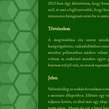
2012-ben úgy döntöttem, hogy besze
szól, és ami a legfontosabb, hogy ha
internetes böngészés után be is szere
Történelem
A megvásárlása óta szinte mind
hangrögzítésre, szabadidőmben ezen n
minden pillanatban amikor valami 
voltam az eszközzel minden egyes 
bántam túl jól vele, és ennek tapaszt
Jelen
Valószínűleg az eszköz borzalmas sors
a mostani állapothoz. Először egy r
teljesen kitört, ez által már egy idej
tartja össze. Ahogy én ezt a fejest