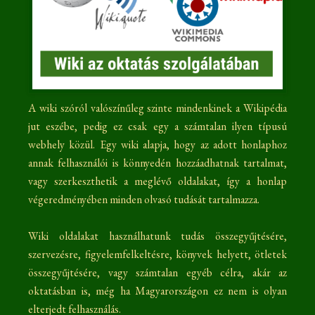
A wiki szóról valószínűleg szinte mindenkinek a Wikipédia
jut eszébe, pedig ez csak egy a számtalan ilyen típusú
webhely közül. Egy wiki alapja, hogy az adott honlaphoz
annak felhasználói is könnyedén hozzáadhatnak tartalmat,
vagy szerkeszthetik a meglévő oldalakat, így a honlap
végeredményében minden olvasó tudását tartalmazza.
Wiki oldalakat használhatunk tudás összegyűjtésére,
szervezésre, figyelemfelkeltésre, könyvek helyett, ötletek
összegyűjtésére, vagy számtalan egyéb célra, akár az
oktatásban is, még ha Magyarországon ez nem is olyan
elterjedt felhasználás.