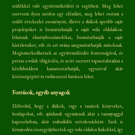
szülőkkel való együttműködést is segítheti. Meg lehet
szervezni ilyen módon egy előadást, meg lehet osztani a
szülői értekezlet eseményeit, illetve a diákok apróbb saját
projektjeiket is bemutathatják a saját wiki oldalaikon.
Írhatnak élménybeszámolókat, bemutathatják a saját
kísérleteiket, stb. és ezt utána megmutathatják másoknak.
Megismerkedhetnek az együttműködés fontosságával, és
persze a wikik világával is, és az itt szerzett tapasztalataikat a
későbbiekben kamatoztathatják, egyszóval akár
közösségépítő és tudásszerző hatása is lehet.
Források, egyéb anyagok
Előfordul, hogy a diákok, vagy a tanárok könyveket,
honlapokat, stb. ajánlanak egymásnak akár a tananyaggal
kapcsolatban, akár szabadidős szórakozásként. Ezek is
könnyedén összegyűjthetőek egy wiki oldalon linkekkel, így