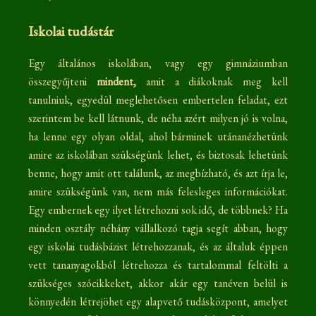
Iskolai tudástár
Egy általános iskolában, vagy egy gimnáziumban
összegyűjteni
mindent,
amit a diákoknak meg kell
tanulniuk, egyedül meglehetősen embertelen feladat, ezt
szerintem be kell látnunk, de néha azért milyen jó is volna,
ha lenne egy olyan oldal, ahol bárminek utánanézhetünk
amire az iskolában szükségünk lehet, és biztosak lehetünk
benne, hogy amit ott találunk, az megbízható, és azt írja le,
amire szükségünk van, nem más felesleges információkat.
Egy embernek egy ilyet létrehozni sok idő, de többnek? Ha
minden osztály néhány vállalkozó tagja segít abban, hogy
egy iskolai tudásbázist létrehozzanak, és az általuk éppen
vett tananyagokból létrehozza és tartalommal feltölti a
szükséges szócikkeket, akkor akár egy tanéven belül is
könnyedén létrejöhet egy alapvető tudásközpont, amelyet