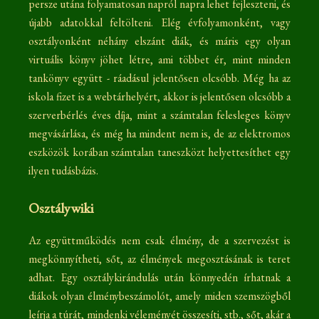
persze utána folyamatosan napról napra lehet fejleszteni, és
újabb adatokkal feltölteni. Elég évfolyamonként, vagy
osztályonként néhány elszánt diák, és máris egy olyan
virtuális könyv jöhet létre, ami többet ér, mint minden
tankönyv együtt - ráadásul jelentősen olcsóbb. Még ha az
iskola fizet is a webtárhelyért, akkor is jelentősen olcsóbb a
szerverbérlés éves díja, mint a számtalan felesleges könyv
megvásárlása, és még ha mindent nem is, de az elektromos
eszközök korában számtalan taneszközt helyettesíthet egy
ilyen tudásbázis.
Osztálywiki
Az együttműködés nem csak élmény, de a szervezést is
megkönnyítheti, sőt, az élmények megosztásának is teret
adhat. Egy osztálykirándulás után könnyedén írhatnak a
diákok olyan élménybeszámolót, amely miden szemszögből
leírja a túrát, mindenki véleményét összesíti, stb., sőt, akár a