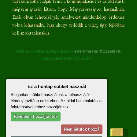
hatékonyabbá tudják tenni a kommunikációt és az oktatást,
mégsem igazán látom, hogy Magyarországon használnák.
Ezek olyan lehetőségek, amelyeket mindenképp érdemes
volna kihasználni, hisz ahogy fejlődik a világ, úgy fejlődnie
kell az oktatásnak is.
Wiki az oktatás szolgálatában
edemmester
Közzétéve:
kedd, december 30, 2014
Nincsenek megjegyzések :
Ez a honlap sütiket használ
Blogunkon sütiket használunk a felhasználói
Megjegyzés küldése
élmény javítása érdekében. Az oldal használatának
folytatásával ehhez hozzájárulsz.
A hozzászólásokra vonatkozó szabályzat
itt
olvasható.
Rendben, hozzájárulok
Nem járulok hozzá
‹
›
Főoldal