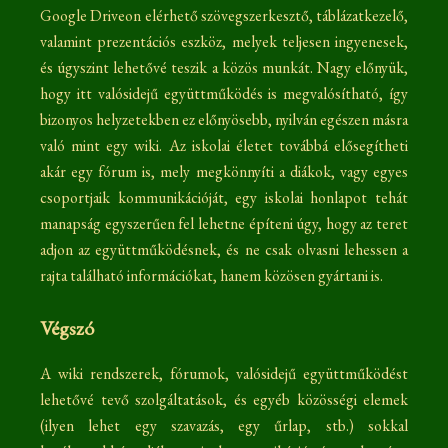
Google Driveon elérhető szövegszerkesztő, táblázatkezelő,
valamint prezentációs eszköz, melyek teljesen ingyenesek,
és úgyszint lehetővé teszik a közös munkát. Nagy előnyük,
hogy itt valósidejű együttműködés is megvalósítható, így
bizonyos helyzetekben ez előnyösebb, nyilván egészen másra
való mint egy wiki. Az iskolai életet továbbá elősegítheti
akár egy fórum is, mely megkönnyíti a diákok, vagy egyes
csoportjaik kommunikációját, egy iskolai honlapot tehát
manapság egyszerűen fel lehetne építeni úgy, hogy az teret
adjon az együttműködésnek, és ne csak olvasni lehessen a
rajta található információkat, hanem közösen gyártani is.
Végszó
A wiki rendszerek, fórumok, valósidejű együttműködést
lehetővé tevő szolgáltatások, és egyéb közösségi elemek
(ilyen lehet egy szavazás, egy űrlap, stb.) sokkal