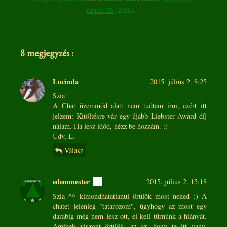
június 25, 2015
8 megjegyzés :
Lucinda
2015. július 2. 8:25
Szia!
A Chat üzemmód alatt nem tudtam írni, ezért itt
jelzem: Kitöltésre vár egy újabb Liebster Award díj
nálam. Ha lesz időd, nézz be hozzám. :)
Üdv, L.
Válasz
edemmester
2015. július 2. 15:18
Szia ^^ kimondhatatlanul örülök most neked :) A
chatet jelenleg "tatarozom", úgyhogy az most egy
darabig még nem lesz ott, el kell tűrnünk a hiányát.
Aminek viszont örülök, az az, hogy te itt vagy,