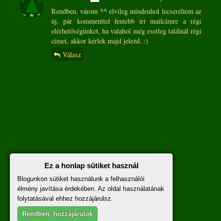
Rendben, várom ^^ elvileg mindenhol lecseréltem az
új, pár kommenttel fentebb írt mailcímre a régi
elérhetőségünket, ha valahol még esetleg találnál régi
címet, akkor kérlek majd jelezd. :)
Válasz
Ez a honlap sütiket használ
Blogunkon sütiket használunk a felhasználói
élmény javítása érdekében. Az oldal használatának
folytatásával ehhez hozzájárulsz.
A hozzászólásokra vonatkozó szabályzat
itt
olvasható.
Rendben, hozzájárulok