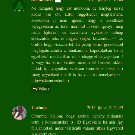
Ne haragudj hogy ezt mondom, de tényleg kicsit
káosz van ott. Ettől függetlenül megtaláltam,
köszönöm :) nem ígérem hogy a következő
bejegyzésem az lesz, mert azt hiszem igényel még
némi fejtörést, de szerintem legkésőbb holnap
elkészülök vele, és nagyon szépen köszönöm ^^ És
örülök hogy visszatértél, ha pedig bármi gondolatod
megfogalmazódna a munkámmal kapcsolatban (amit
egyébként mostanában én is eléggé elhanyagoltam :/
), vagy ha bármi kérdés merülne fel benned, akkor
tudod, írj nyugodtan, szoktam kommentet olvasni ;)
(meg egyébként emailt is ha valami személyesebb -
info@edemmester.hu)
Válasz
Lucinda
2015. július 2. 22:29
Örömmel hallom, hogy szoktál néhány pillantást
vetni a kommentekre is. :D Egyébként ha már így
felajánlottad, nincs véletlenül valami titkos fegyvered
'káoszok' ellen?