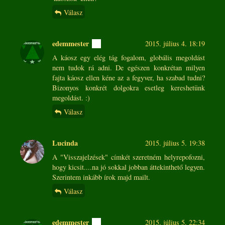
Válasz
edemmester
2015. július 4. 18:19
A káosz egy elég tág fogalom, globális megoldást
nem tudok rá adni. De egészen konkrétan milyen
fajta káosz ellen kéne az a fegyver, ha szabad tudni?
Bizonyos konkrét dolgokra esetleg kereshetünk
megoldást. :)
Válasz
Lucinda
2015. július 5. 19:38
A "Visszajelzések" címkét szeretném helyrepofozni,
hogy kicsit....na jó sokkal jobban áttekinthető legyen.
Szerintem inkább írok majd mailt.
Válasz
edemmester
2015. július 5. 22:34