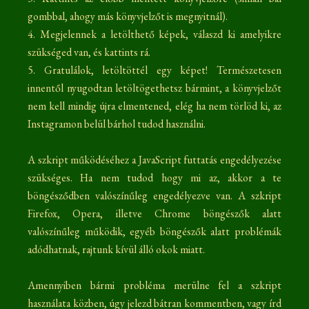
gombbal, ahogy más könyvjelzőt is megnyitnál).
4. Megjelennek a letölthető képek, válaszd ki amelyikre
szükséged van, és kattints rá.
5. Gratulálok, letöltöttél egy képet! Természetesen
innentől nyugodtan letöltögethetsz bármint, a könyvjelzőt
nem kell mindig újra elmentened, elég ha nem törlöd ki, az
Instagramon belül bárhol tudod használni.
A szkript működéséhez a JavaScript futtatás engedélyezése
szükséges. Ha nem tudod hogy mi az, akkor a te
böngésződben valószínűleg engedélyezve van. A szkript
Firefox, Opera, illetve Chrome böngészők alatt
valószínűleg működik, egyéb böngészők alatt problémák
adódhatnak, rajtunk kívül álló okok miatt.
Amennyiben bármi probléma merülne fel a szkript
használata közben, úgy jelezd bátran kommentben, vagy írd