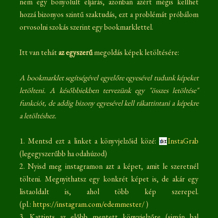
nem egy bonyolult eljárás, azonban azért mégis kellhet
hozzá bizonyos szintű szaktudás, ezt a problémát próbálom
orvosolni szokás szerint egy bookmarklettel.
Itt van tehát
az egyszerű
megoldás képek letöltésére:
A bookmarklet segítségével egyelőre egyesével tudunk képeket
letölteni. A későbbiekben tervezünk egy "összes letöltése"
funkciót, de addig bizony egyesével kell rákattintani a képekre
a letöltéshez.
1. Mentsd ezt a linket a könyvjelzőid közé:
InstaGrab
(legegyszerűbb ha odahúzod)
2. Nyisd meg instagramon azt a képet, amit le szeretnél
tölteni. Megnyithatsz egy konkrét képet is, de akár egy
listaoldalt is, ahol több kép szerepel.
(pl.:
https://instagram.com/edemmester/
)
3. Kattints az előbb mentett könyvjelzőre (simán bal