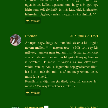
ugyanis azt kellett tapasztalnom, hogy a blogod egy
ideig nem volt elérhető, és már kezdtelek kifejezetten
hiányolni. Úgyhogy máris megyek és körülnézek ^^
Válasz
Lucinda
2015. július 2. 17:21
Aranyos vagy, hogy ezt mondod, és ez a kis logó a
nevem mellett *-*, nagyon tecc. :) Hát volt egy kis
mélység, amikor nem tudtam írni, és hát ez nemcsak
a saját oldalam, hanem más blogok elhanyagolásához
is vezetett. De most itt vagyok és sok olvasgatni
valóm van. :) Ami a legutóbbi bejegyzésemet illeti,
hát kicsit másabb mint a tőlem megszokott, de ez
most így sikerült.
Remélem a díjat megtaláltad, elég zűrzavaros lett
most a "Visszajelzések"-es címke. :/
Válasz
edemmester
2015. július 2. 18:40