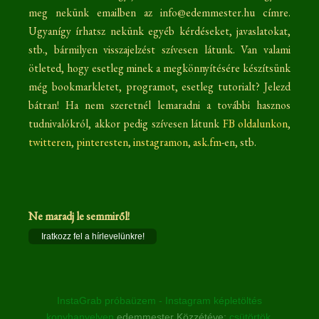
meg nekünk emailben az info@edemmester.hu címre.
Ugyanígy írhatsz nekünk egyéb kérdéseket, javaslatokat,
stb., bármilyen visszajelzést szívesen látunk. Van valami
ötleted, hogy esetleg minek a megkönnyítésére készítsünk
még bookmarkletet, programot, esetleg tutorialt? Jelezd
bátran! Ha nem szeretnél lemaradni a további hasznos
tudnivalókról, akkor pedig szívesen látunk
FB oldalunkon
,
twitteren
,
pinteresten
,
instagramon
,
ask.fm
-en, stb.
Ne maradj le semmiről!
Iratkozz fel a hírlevelünkre!
InstaGrab próbaüzem - Instagram képletöltés
konyhanyelven
edemmester
Közzétéve:
csütörtök,