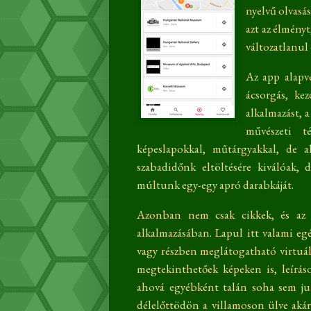
nyelvű olvasás
azt az élmény
változatlanul
Az app alapv
ácsorgás, ke
alkalmazást, 
művészeti té
képeslapokkal, műtárgyakkal, de 
szabadidőnk eltöltésére kiválóak, 
múltunk egy-egy apró darabkáját.
Azonban nem csak cikkek, és az 
alkalmazásában. Lapul itt valami e
vagy részben meglátogatható virtuál
megtekinthetőek képeken is, leíráso
ahová egyébként talán soha sem ju
délelőttödön a villamoson ülve akár