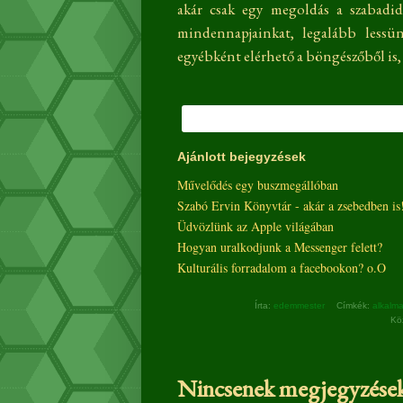
akár csak egy megoldás a szabadid
mindennapjainkat, legalább lessü
egyébként elérhető a böngészőből is,
Ajánlott bejegyzések
Művelődés egy buszmegállóban
Szabó Ervin Könyvtár - akár a zsebedben is
Üdvözlünk az Apple világában
Hogyan uralkodjunk a Messenger felett?
Kulturális forradalom a facebookon? o.O
Írta:
edemmester
Címkék:
alkalm
Kö
Nincsenek megjegyzések