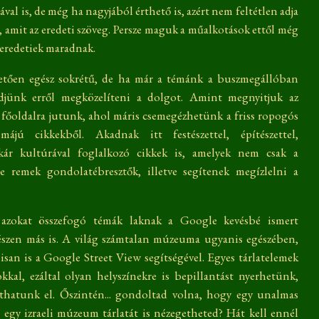
ával is, de még ha nagyjából érthető is, azért nem feltétlen adja
t, amit az eredeti szöveg. Persze maguk a műalkotások ettől még
 eredetiek maradnak.
etően egész sokrétű, de ha már a témánk a buszmegállóban
zdjünk erről megközelíteni a dolgot. Amint megnyitjuk az
a főoldalra jutunk, ahol máris csemegézhetünk a friss ropogós
májú cikkekből. Akadnak itt festészettel, építészettel,
akár kultúrával foglalkozó cikkek is, amelyek nem csak a
de remek gondolatébresztők, illetve segítenek megízlelni a
azokat összefogó témák laknak a Google kevésbé ismert
gészen más is. A világ számtalan múzeuma ugyanis egészében,
isan is a Google Street View segítségével. Egyes tárlatelemek
kkal, ezáltal olyan helyszínekre is bepillantást nyerhetünk,
thatunk el. Őszintén... gondoltad volna, hogy egy unalmas
 egy izraeli múzeum tárlatát is nézegetheted? Hát kell ennél