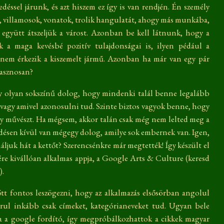
déssel járunk, és azt hiszem ez így is van rendjén. Én személy
ok, villamosok, vonatok, trolik hangulatát, ahogy más munkába,
 együtt átszeljük a várost. Azonban be kell látnunk, hogy a
 a maga kevésbé pozitív tulajdonságai is, ilyen pédául a
nem érkezik a kiszemelt jármű. Azonban ha már van egy pár
hasznosan?
 olyan sokszínű dolog, hogy mindenki talál benne legalább
, vagy amivel azonosulni tud. Szinte biztos vagyok benne, hogy
agy művészt. Ha mégsem, akkor talán csak még nem lelted meg a
ődésen kívül van mégegy dolog, amilye sok embernek van. Igen,
ljuk hát a kettőt? Szerencsénkre már megtették! Így készült el
ére kivállóan alkalmas appja, a Google Arts & Culture (keresd
).
t fontos leszögezni, hogy az alkalmazás elsősörban angolul
arul inkább csak címeket, kategórianeveket tud. Ugyan bele
a a google fordító, így megpróbálkozhattok a cikkek magyar