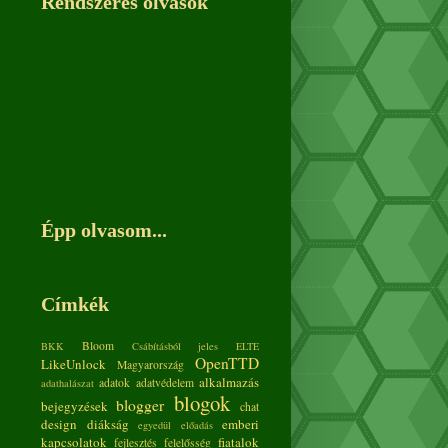
Rendszeres olvasók
Épp olvasom...
Címkék
Bloom
BKK
Csábításból jeles
ELTE
OpenTTD
LikeUnlock
Magyarország
alkalmazás
adatok
adatvédelem
adathalászat
blogok
blogger
bejegyzések
chat
design
diákság
emberi
egyedül
előadás
kapcsolatok
fiatalok
fejlesztés
felelősség