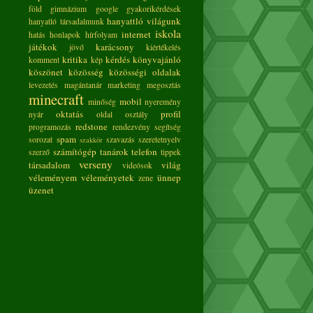
föld
gimnázium
google
gyakorikérdések
hanyattló világunk
hanyatló társadalmunk
iskola
internet
hatás
honlapok
hírfolyam
játékok
karácsony
jövő
kiértékelés
kritika
kérdés
könyvajánló
komment
kép
köszönet
közösség
közösségi oldalak
levezetés
magántanár
marketing
megosztás
minecraft
mobil
minőség
nyeremény
oktatás
profil
nyár
oldal
osztály
redstone
programozás
rendezvény
segítség
spam
sorozat
szavazás
szeretetnyelv
szakkör
számítógép
tanárok
telefon
szerző
tippek
verseny
társadalom
világ
videósok
véleményem
véleményetek
ünnep
zene
üzenet