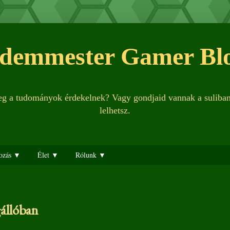
demmester Gamer Bl
leg a tudományok érdekelnek? Vagy gondjaid vannak a suliba
lelhetsz.
ozás ▼
Élet ▼
Rólunk ▼
állóban