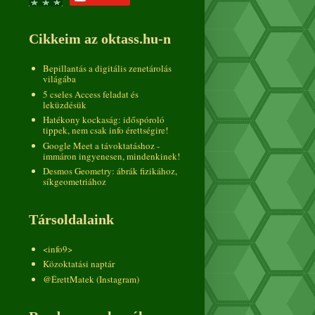
Cikkeim az oktass.hu-n
Bepillantás a digitális zenetárolás
világába
5 cseles Access feladat és
leküzdésük
Hatékony kockaság: időspóroló
tippek, nem csak info érettségire!
Google Meet a távoktatáshoz -
immáron ingyenesen, mindenkinek!
Desmos Geometry: ábrák fizikához,
síkgeometriához
Társoldalaink
<info9>
Közoktatási naptár
@ÉrettMatek (Instagram)