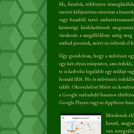
Mi, fiatalok, többnyire tömegközleke
szerint kifejezetten szeretem a busz
vagy hazafelé tartó embertársammal
közösségi közlekedésnek megvannak
várakozás a megállókban amíg meg 
szabad percünk, miért ne töltsük el 
Úgy gondolom, hogy a művészet egy
egy-két olyan irányzatot, ami érdekli
te is kedvelsz legalább egy műfajt v
hozzád illőt. No és művészeti érdekl
talált. Okostelefon! Miért ne kombiná
a Google szabadidő hasznos eltöltés
Google Playen vagy az AppStore-ban
Mindenek előt
beszél, magy
van integrálv