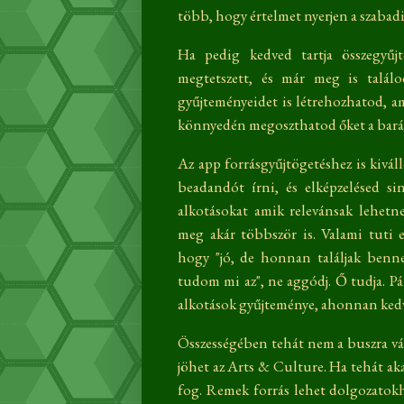
több, hogy értelmet nyerjen a szabad
Ha pedig kedved tartja összegyűj
megtetszett, és már meg is talál
gyűjteményeidet is létrehozhatod, a
könnyedén megoszthatod őket a baráta
Az app forrásgyűjtögetéshez is kivál
beadandót írni, és elképzelésed si
alkotásokat amik relevánsak lehetne
meg akár többször is. Valami tuti 
hogy "jó, de honnan találjak benne
tudom mi az", ne aggódj. Ő tudja. Pár
alkotások gyűjteménye, ahonnan kedv
Összességében tehát nem a buszra vár
jöhet az Arts & Culture. Ha tehát aka
fog. Remek forrás lehet dolgozatok