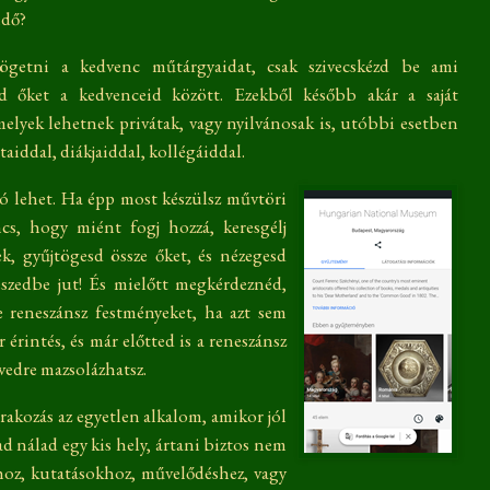
idő?
tögetni a kedvenc műtárgyaidat, csak szivecskézd be ami
od őket a kedvenceid között. Ezekből később akár a saját
melyek lehetnek privátak, vagy nyilvánosak is, utóbbi esetben
iddal, diákjaiddal, kollégáiddal.
ló lehet. Ha épp most készülsz művtöri
ncs, hogy miént fogj hozzá, keresgélj
k, gyűjtögesd össze őket, és nézegesd
eszedbe jut! És mielőtt megkérdeznéd,
 reneszánsz festményeket, ha azt sem
 érintés, és már előtted is a reneszánsz
edre mazsolázhatsz.
akozás az egyetlen alkalom, amikor jól
d nálad egy kis hely, ártani biztos nem
hoz, kutatásokhoz, művelődéshez, vagy