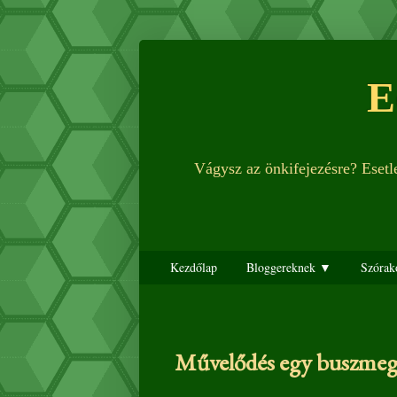
E
Vágysz az önkifejezésre? Eset
Kezdőlap
Bloggereknek ▼
Szórak
Művelődés egy buszmeg