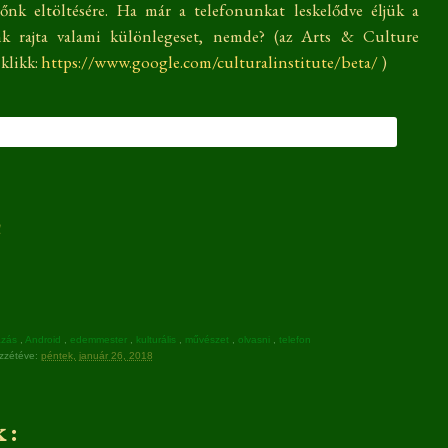
őnk eltöltésére. Ha már a telefonunkat leskelődve éljük a
nk rajta valami különlegeset, nemde? (az Arts & Culture
 klikk:
https://www.google.com/culturalinstitute/beta/
)
!
azás
,
Android
,
edemmester
,
kulturális
,
művészet
,
olvasni
,
telefon
zzétéve:
péntek, január 26, 2018
 :