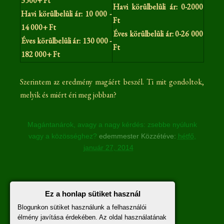
3500+ Ft
Havi körülbelüli ár: 0-2000
Havi körülbelüli ár: 10 000 -
Ft
14 000+ Ft
Éves körülbelüli ár: 0-26 000
Éves körülbelüli ár: 130 000 -
Ft
182 000+ Ft
Szerintem az eredmény magáért beszél. Ti mit gondoltok,
melyik és miért éri meg jobban?
Magántanárok, avagy a nagy kérdés: zsebbe nyúlunk
vagy a közösséghez?
edemmester
Közzétéve:
hétfő,
január 27, 2014
Nincsenek megjegyzések :
Ez a honlap sütiket használ
Blogunkon sütiket használunk a felhasználói
Megjegyzés küldése
élmény javítása érdekében. Az oldal használatának