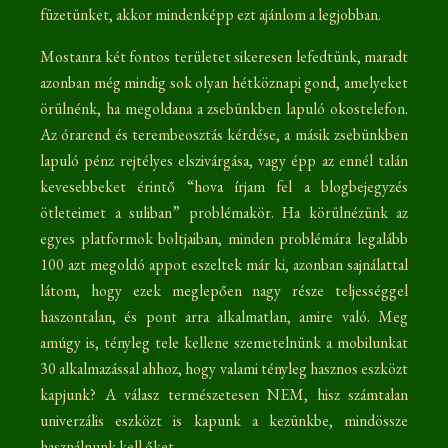
füzetünket, akkor mindenképp ezt ajánlom a legjobban.
Mostanra két fontos területet sikeresen lefedtünk, maradt
azonban még mindig sok olyan hétköznapi gond, amelyeket
örülnénk, ha megoldana a zsebünkben lapuló okostelefon.
Az órarend és terembeosztás kérdése, a másik zsebünkben
lapuló pénz rejtélyes elszivárgása, vagy épp az ennél talán
kevesebbeket érintő “hova írjam fel a blogbejegyzés
ötleteimet a suliban” problémakör. Ha körülnézünk az
egyes platformok boltjaiban, minden problémára legalább
100 azt megoldó appot eszeltek már ki, azonban sajnálattal
látom, hogy ezek meglepően nagy része teljességgel
haszontalan, és pont arra alkalmatlan, amire való. Meg
amúgy is, tényleg tele kellene szemetelnünk a mobilunkat
30 alkalmazással ahhoz, hogy valami tényleg hasznos eszközt
kapjunk? A válasz természetesen NEM, hisz számtalan
univerzális eszközt is kapunk a kezünkbe, mindössze
használnunk kell őket.