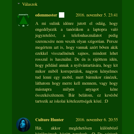
Válaszok
edemmester
2016. november 5. 23:41
A mi sulink idénre jutott el odáig, hogy
engedélyezik a tanórákon a laptopra való
jegyzetelést, a telefonhasználatot pedig
szerencsére nem veszik olyan szigorúan. Persze
megértem azt is, hogy vannak azért bőven akik
ezekkel visszaélnének sajnos, mindent lehet
rosszul is használni. De én is rájöttem idén,
hogy például annak a nyilvántartására, hogy kit
mikor miből korrepetálok, nagyon kényelmes
tud lenni egy mobil, mert bármikor ránézek,
láthatom hogy merre kell mennem, vagy hogy
másnapra milyen anyagot kéne
összekészítenem. Bár belátom, ez kevésbé
tartozik az iskolai kötelezettségek közé. :D
Culture Hunter
2016. november 6. 20:55
Hát, akkor meglehetősen különböző
körülmények között tanulunk. :D De várjunk