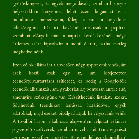
gyűrűskönyvek, és egyéb megoldások, azonban bizonyos
helyzetekben kényelmes lehet ezen dolgainkat is a
mobilunkon menedzselni, főleg ha van rá kényelmes
lehetőségünk. Bár itt kevésbé kritikusak a papírral
szembeni előnyök mint a naptár kérdéskörénél, mégis
érdemes azért kipróbálni a mobil életet, hátha esetleg
megkedvelnénk.
Ezen célok ellátására alapvetően négy appot említenék, ám
ezek közül csak egy az, ami kifejezetten
teendőnyilvántartásra született, ez pedig a Google-féle
teendők alkalmazás, ami gyakorlatilag pontosan annyit tud,
amennyire szükségünk van. Készíthetünk listákat, azokra
felvihetünk teendőket leírással, határidővel, egyéb
adatokkal, majd ezeket pipálgathatjuk ha végeztünk velük.
A további három alkalmazás alapvetően céljukat tekintve
jegyzetelő szoftverek, azonban mivel a két téma egyrészt
szorosan összefügg, másrészt ők is rendelkeznek pipálható