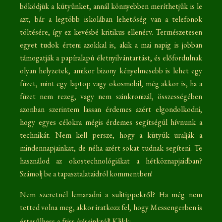
böködjük a kütyünket, annál könnyebben meríthetjük is le
azt, bár a legtöbb iskolában lehetőség van a telefonok
töltésére, így ez kevésbé kritikus ellenérv. Természetesen
egyet tudok érteni azokkal is, akik a mai napig is jobban
támogatják a papíralapú életnyilvántartást, és előfordulnak
olyan helyzetek, amikor bizony kényelmesebb is lehet egy
füzet, mint egy laptop vagy okosmobil, még akkor is, ha a
füzet nem rezeg, vagy nem szinkronizál, összességében
azonban szerintem lassan érdemes azért elgondolkodni,
hogy egyes célokra mégis érdemes segítségül hívnunk a
technikát. Nem kell persze, hogy a kütyük uralják a
mindennapjainkat, de néha azért sokat tudnak segíteni. Te
használod az okostechnológiákat a hétköznapjaidban?
Számolj be a tapasztalataidról kommentben!
Nem szeretnél lemaradni a sulitippekről? Ha még nem
tetted volna meg, akkor iratkozz fel, hogy Messengerben is
értesülhess a friss írásainkról! Klikk: