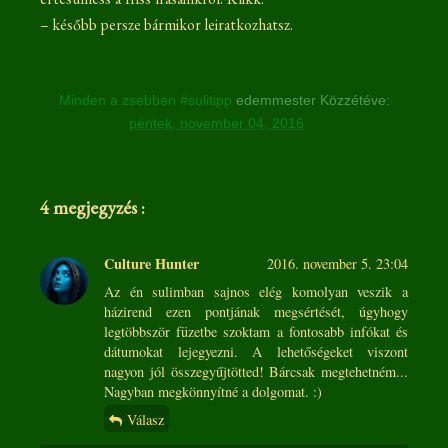
– később persze bármikor leiratkozhatsz.
Minden a zsebben #sulitipp
edemmester
Közzétéve:
péntek, november 04, 2016
4 megjegyzés :
Culture Hunter
2016. november 5. 23:04
Az én sulimban sajnos elég komolyan veszik a
házirend ezen pontjának megsértését, úgyhogy
legtöbbször füzetbe szoktam a fontosabb infókat és
dátumokat lejegyezni. A lehetőségeket viszont
nagyon jól összegyűjtötted! Bárcsak megtehetném...
Nagyban megkönnyítné a dolgomat. :)
Válasz