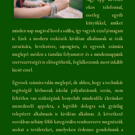
okos telefonnal,
esetleg egyéb
kütyükkel, amiket
minden nap magával hord a suliba, így vagyok ezzel jómagam
is. Ezek a modern eszközök kiválóan alkalmasak az órák
zavarására, levelezésre, zajongásra, és egyesek számára
meglepő módon a tanulási folyamatot és a mindennapjaink
szervezettségét is elősegíthetik, foglalkozzunk most inkább
kicsit ezzel.
Egyesek számára talán meglepő, de ahhoz, hogy a technikát
segítségül hívhassuk iskolai pályafutásunk során, nem
feltétlen van szükségünk bonyolult mindenféle életünket
menedzselő appokra, a legtöbb dologra sok gyárilag
telepített alkalmazás is kiválóan alkalmas. A következő
sorokban néhány főbb kategóriába rendszerezve megnézzük
azokat a területeket, amelyeken érdemes gondolnunk a