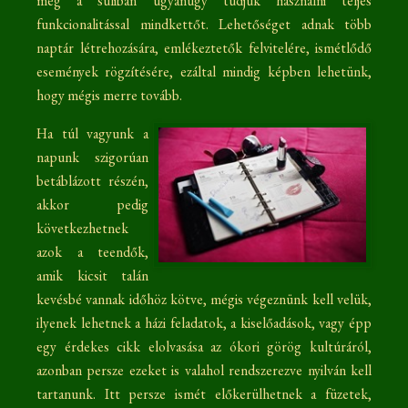
még a suliban ugyanúgy tudjuk használni teljes
funkcionalitással mindkettőt. Lehetőséget adnak több
naptár létrehozására, emlékeztetők felvitelére, ismétlődő
események rögzítésére, ezáltal mindig képben lehetünk,
hogy mégis merre tovább.
Ha túl vagyunk a
napunk szigorúan
betáblázott részén,
akkor pedig
következhetnek
azok a teendők,
amik kicsit talán
kevésbé vannak időhöz kötve, mégis végeznünk kell velük,
ilyenek lehetnek a házi feladatok, a kiselőadások, vagy épp
egy érdekes cikk elolvasása az ókori görög kultúráról,
azonban persze ezeket is valahol rendszerezve nyilván kell
tartanunk. Itt persze ismét előkerülhetnek a füzetek,