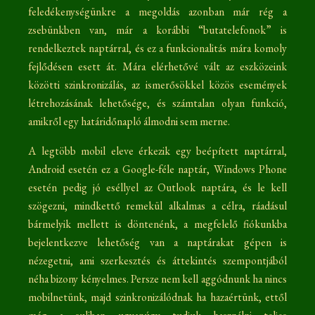
feledékenységünkre a megoldás azonban már rég a
zsebünkben van, már a korábbi “butatelefonok” is
rendelkeztek naptárral, és ez a funkcionalitás mára komoly
fejlődésen esett át. Mára elérhetővé vált az eszközeink
közötti szinkronizálás, az ismerősökkel közös események
létrehozásának lehetősége, és számtalan olyan funkció,
amikről egy határidőnapló álmodni sem merne.
A legtöbb mobil eleve érkezik egy beépített naptárral,
Android esetén ez a Google-féle naptár, Windows Phone
esetén pedig jó eséllyel az Outlook naptára, és le kell
szögezni, mindkettő remekül alkalmas a célra, ráadásul
bármelyik mellett is döntenénk, a megfelelő fiókunkba
bejelentkezve lehetőség van a naptárakat gépen is
nézegetni, ami szerkesztés és áttekintés szempontjából
néha bizony kényelmes. Persze nem kell aggódnunk ha nincs
mobilnetünk, majd szinkronizálódnak ha hazaértünk, ettől