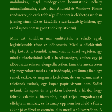
mobilunkra, majd mindegyikhez bemutatunk néhány
mintaalkalmazást, elsősorban Android és Windows Phone
rendszerre, de ezek többsége iPhonera is elérhető (azonban
jelenleg nincs iOS-es készülék a szerkesztőségünkben, így
erről sajnos nem nagyon tudok nyilatkozni).
Mint azt korábban már említettük, a suliidő egyik
legkritikusabb része az időbeosztás. Mivel a délelőttünk
elég kötött, a teendők száma viszont közel végtelen, így
mindig törekednünk kell a hatékonyságra, amihez egy jó
időbeosztás sokszor elengedhetetlen. Ennek természetesen
rég megszokott módja a határidőnapló, ami önmagában egy
remek eszköz, és magam is kedvelem, de van valami, amit a
telefonok tudnak, egy kupac papír viszont nem. Szólni
nekünk. És sajnos én is gyakran beleesek a hibába, hogy
felírok valamit a füzetembe, majd teljes nyugodtsággal
elfelejtem mindazt, és ha aznap épp nem kerül elő a füzet,
akkor jó eséllyel az esemény el is merül a süllyesztőben. A