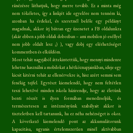
ránézésre láthatjuk, hogy merre tovább. Ez a minta még
nem tökéletes, így a linkjét ide egyelőre nem tenném ki,
azonban ha érdekel, és szeretnél belőle egy példányt
magadnak, akkor írj bátran egy üzenetet a FB oldalunkra
(akár ebben a jobb oldali dobozban – ami mobilon jó eséllyel
nem jobb oldalt lesz ;) ), vagy dobj egy elérhetőséget
kommentben és elküldöm.
Most tehát nagyjából áttekintettük, hogy mennyi mindenre
lehetne használni a mobilokat a hétköznapjainkban, ideje egy
kicsit kitérni tehát az ellenérvekre is, hisz azért semmi sem
fenékig tejfel. Egyrészt kiemelendő, hogy nem feltétlen
teszi lehetővé minden iskola házirendje, hogy az életünk
benti részét is ilyen formában menedzseljük, és
természetesen az intézményünk szabályait akkor is
tiszteletben kell tartanunk, ha ez néha nehézséget is okoz.
A következő kiemelendő pont az akkumulátorunk
kapacitása, ugyanis értelemszerűen minél aktívabban