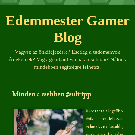
Edemmester Gamer
Blog
Vágysz az önkifejezésre? Esetleg a tudományok
érdekelnek? Vagy gondjaid vannak a suliban? Nálunk
mindebben segítségre lelhetsz.
Minden a zsebben #sulitipp
Mostanra a legtöbb
diák rendelkezik
valamilyen okosabb,
vagy épp kevésbé