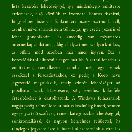
lista készítési lehetőséggel, így mindenképp említésre
érdemesek, első közülük az Evernote. Fontos tisztázni,
hogy ebben bizonyos funkciókért bizony fizetnünk kell,
azonban mivel a havidíj nem túl magas, így esetleg ezen is el
lehet gondolkodni, és ameddig van folyamatos
internetkapcsolatunk, addig a helyzet nem is olyan kritikus,
az offline mód azonban már nincs ingyen. Bár a
keresőóriásról elhíresült céget már kb. 5 sorral fentebb is
említettem, rendelkeznek azonban még egy remek
eszközzel a feladatlistákhoz, ez pedig a Keep nevű
jegyzetelő megoldásuk, amely szintén lehetőséget ad
pipálható listák készítésére, sőt, ezekhez különféle
értesítéseket is csatolhatunk. A Windows felhasználók
nagyja pedig a OneNote-ot már valószínűleg ismeri, szintén
egy jegyzetelő szoftver, remek kategorizálási lehetőséggel,
szinkronizálással, és nagyon kényelmes felülettel, ha
tényleges jegyzetelésre is használni szeretnénk a virtuális